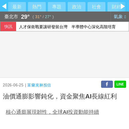
最新
熱門
專題
政治
社會
財經
29°
臺北市
氣象
(
31°
/
27°
)
快訊
人才保衛戰要讓研發留台灣 半導體中心深化高階培育
謝淑薇攜老搭檔奧斯塔朋科 闖多倫多女網賽8強
中國稅收徵管趨嚴 清查違規優惠填補財政缺口
採購疫苗詐騙案 藍：陳時中事後諸葛當年為何沒阻止
2026-06-25 |
富蘭克林投信
油價通膨影響鈍化，資金聚焦AI長線紅利
核心通膨展現韌性，
全球
AI
投資
動能
持續