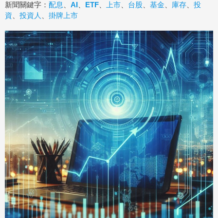
新聞關鍵字：
配息
、
AI
、
ETF
、
上市
、
台股
、
基金
、
庫存
、
投
資
、
投資人
、
掛牌上市