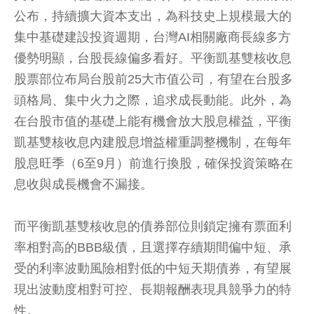
公布，持續擴大資本支出，為科技史上規模最大的
集中基礎建設投資週期，台灣AI相關廠商長線多方
優勢明顯，台股長線偏多看好。平衡凱基雙核收息
股票部位布局台股前25大市值公司，有望在台股多
頭格局、集中火力之際，追求成長動能。此外，為
在台股市值的基礎上能有機會放大股息權益，平衡
凱基雙核收息內建股息增益權重調整機制，在每年
股息旺季（6至9月）前進行換股，確保投資策略在
息收與成長機會不漏接。
而平衡凱基雙核收息的債券部位則鎖定擁有票面利
率相對高的BBB級債，且選擇存續期間偏中短、承
受的利率波動風險相對低的中短天期債券，有望展
現出波動度相對可控、長期報酬表現具競爭力的特
性。