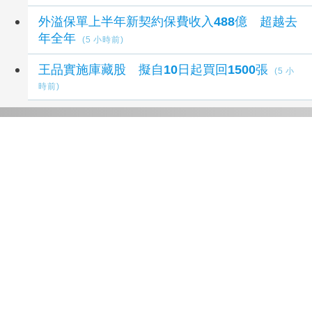
外溢保單上半年新契約保費收入488億 超越去
年全年
(5 小時前)
王品實施庫藏股 擬自10日起買回1500張
(5 小
時前)
延伸閱讀
中化生1H營收年增24% EPS 2.39元
30 分鐘前
川普駁斥彈藥短缺報導 稱美仍有大量庫存
8 小
時前
本業及轉投資挹注 統一上半年獲利年增36%同
期新高
9 小時前
本業及轉投資挹注 統一上半年獲利年增36%同
期新高
9 小時前