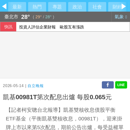
最新
熱門
專題
政治
社會
財經
28°
臺北市
氣象
(
29°
/
28°
)
快訊
投資人評估企業財報 歐股互有漲跌
阿波羅2475億收購廉航 擊退對手入主易捷航空
西班牙飛地移民危機 官員促歐盟用籌碼確保摩洛哥配合
2026-05-14 |
自立晚報
凱基00981T第次配息出爐 每股0.065元
【記者柯安聰台北報導】凱基雙核收息債股平衡
ETF基金（平衡凱基雙核收息，00981T），迎來掛
牌上市以來第5次配息，期前公告出爐，每受益權單