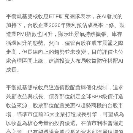
平衡凱基雙核收息ETF研究團隊表示，在AI發展的
加持下，台股企業2026年獲利預估成長率上修、製
造業PMI指數也回升，顯示出景氣持續擴張、庫存
循環回升的態勢。然而，儘管台股在股市震盪之際
走高，但長線向上的趨勢並未改變，目前評價也位
處合理區間上緣，建議投資人布局收益防守搭配AI
成長。
平衡凱基雙核收息透過債股配置與優化機制，追求
兼顧收益與成長。債券部位鎖定全球BBB級債打造
收益來源，股票部位配置受惠AI趨勢商機的台股市
場，瞄準市值前25大企業打造成長引擎，可望成為
以收益為核心考量的投資優選。在債市利率普遍走
高之際，仍有望透過台股成長的資本利得展現增值