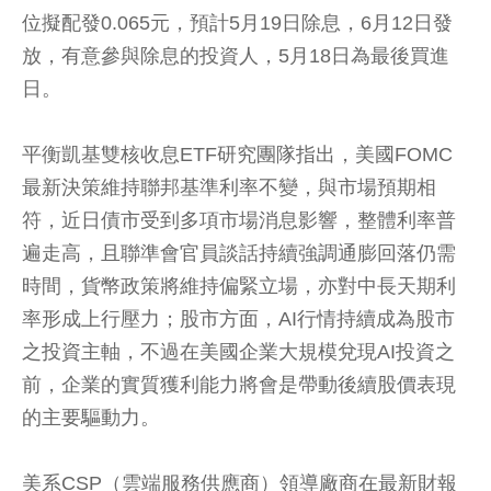
位擬配發0.065元，預計5月19日除息，6月12日發
放，有意參與除息的投資人，5月18日為最後買進
日。
平衡凱基雙核收息ETF研究團隊指出，美國FOMC
最新決策維持聯邦基準利率不變，與市場預期相
符，近日債市受到多項市場消息影響，整體利率普
遍走高，且聯準會官員談話持續強調通膨回落仍需
時間，貨幣政策將維持偏緊立場，亦對中長天期利
率形成上行壓力；股市方面，AI行情持續成為股市
之投資主軸，不過在美國企業大規模兌現AI投資之
前，企業的實質獲利能力將會是帶動後續股價表現
的主要驅動力。
美系CSP（雲端服務供應商）領導廠商在最新財報