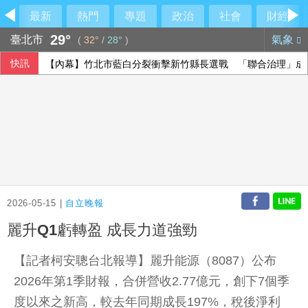
最新
熱門
專題
政治
社會
財經
29°
臺北市
氣象
(
32°
/
28°
)
快訊
【內幕】竹北市藍白分裂衝擊新竹縣長選戰 「聯合治理」成
美升息預期降溫 新台幣量縮升值收32.231元
黃光芹專訪沈伯洋稱「徐巧芯說你很好相處」 引發爭議後發
中職雄鷹簽下永田颯太郎 12日加盟儀式公布合約
2026-05-15 |
自立晚報
麗升Q1虧轉盈 成長力道強勁
【記者柯安聰台北報導】麗升能源（8087）公布
2026年第1季財報，合併營收2.77億元，創下7個季
度以來之新高，較去年同期成長197%，稅後淨利