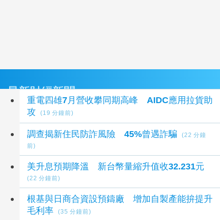
最新財經新聞
重電四雄7月營收攀同期高峰 AIDC應用拉貨助
攻
(19 分鐘前)
調查揭新住民防詐風險 45%曾遇詐騙
(22 分鐘
前)
美升息預期降溫 新台幣量縮升值收32.231元
(22 分鐘前)
根基與日商合資設預鑄廠 增加自製產能拚提升
毛利率
(35 分鐘前)