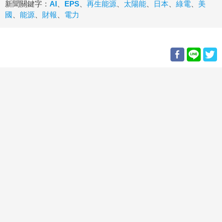
新聞關鍵字：
AI
、
EPS
、
再生能源
、
太陽能
、
日本
、
綠電
、
美
國
、
能源
、
財報
、
電力