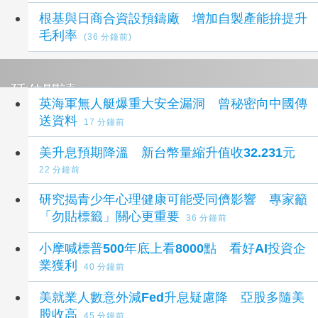
根基與日商合資設預鑄廠 增加自製產能拚提升
毛利率
(36 分鐘前)
延伸閱讀
英海軍無人艇爆重大安全漏洞 曾秘密向中國傳
送資料
17 分鐘前
美升息預期降溫 新台幣量縮升值收32.231元
22 分鐘前
研究揭青少年心理健康可能受同儕影響 專家籲
「勿貼標籤」關心更重要
36 分鐘前
小摩喊標普500年底上看8000點 看好AI投資企
業獲利
40 分鐘前
美就業人數意外減Fed升息疑慮降 亞股多隨美
股收高
45 分鐘前