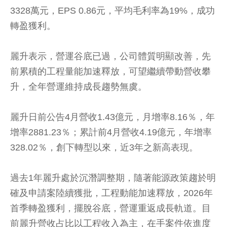
3328萬元，EPS 0.86元，平均毛利率為19%，成功
轉盈獲利。
麗升表示，營運谷底已過，公司體質明顯改善，先
前累積的工程量能加速釋放，可望繼續帶動營收攀
升，全年營運維持成長趨勢無虞。
麗升日前公告4月營收1.43億元，月增率8.16％，年
增率2881.23％；累計前4月營收4.19億元，年增率
328.02％，創下轉型以來，近3年之新高表現。
過去1年麗升處於沉潛調整期，隨著能源政策趨於明
確及申請案陸續獲批，工程動能加速釋放，2026年
首季轉盈獲利，擺脫谷底，營運重返成長軌道。目
前麗升營收占比以工程收入為主，在手案件依進度