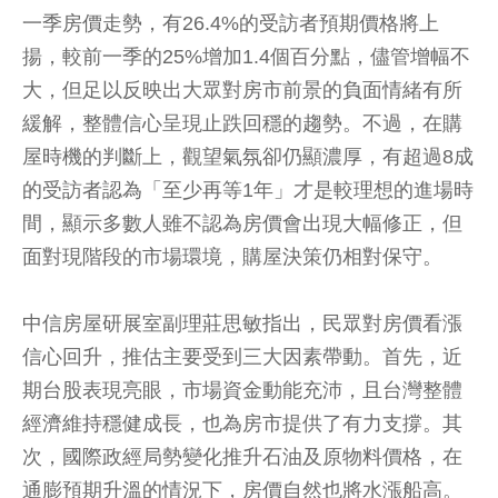
一季房價走勢，有26.4%的受訪者預期價格將上
揚，較前一季的25%增加1.4個百分點，儘管增幅不
大，但足以反映出大眾對房市前景的負面情緒有所
緩解，整體信心呈現止跌回穩的趨勢。不過，在購
屋時機的判斷上，觀望氣氛卻仍顯濃厚，有超過8成
的受訪者認為「至少再等1年」才是較理想的進場時
間，顯示多數人雖不認為房價會出現大幅修正，但
面對現階段的市場環境，購屋決策仍相對保守。
中信房屋研展室副理莊思敏指出，民眾對房價看漲
信心回升，推估主要受到三大因素帶動。首先，近
期台股表現亮眼，市場資金動能充沛，且台灣整體
經濟維持穩健成長，也為房市提供了有力支撐。其
次，國際政經局勢變化推升石油及原物料價格，在
通膨預期升溫的情況下，房價自然也將水漲船高。