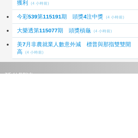
獲利
(4 小時前)
今彩539第115191期 頭獎4注中獎
(4 小時前)
大樂透第115077期 頭獎槓龜
(4 小時前)
美7月非農就業人數意外減 標普與那指雙雙開
高
(4 小時前)
延伸閱讀
FP Markets 市場分析：市場評估下一步走勢，
日圓再臨十字路口
4 小時前
日本4月30日砸6.2兆日圓救匯 創單日歷史新
高
12 小時前
日本4月30日砸6.2兆日圓救匯 創單日歷史新
高
12 小時前