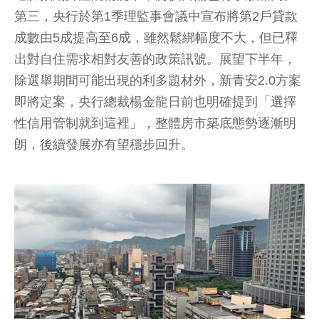
第三，央行於第1季理監事會議中宣布將第2戶貸款
成數由5成提高至6成，雖然鬆綁幅度不大，但已釋
出對自住需求相對友善的政策訊號。展望下半年，
除選舉期間可能出現的利多題材外，新青安2.0方案
即將定案，央行總裁楊金龍日前也明確提到「選擇
性信用管制就到這裡」，整體房市築底態勢逐漸明
朗，後續發展亦有望穩步回升。