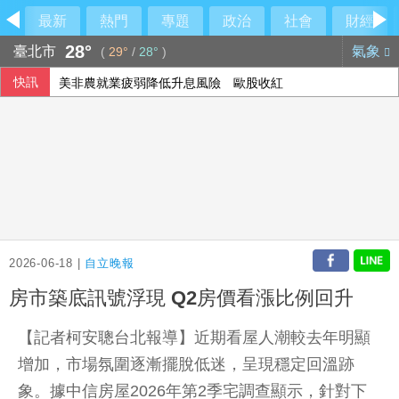
最新
熱門
專題
政治
社會
財經
28°
臺北市
氣象
(
29°
/
28°
)
快訊
美非農就業疲弱降低升息風險 歐股收紅
2026-06-18 |
自立晚報
房市築底訊號浮現 Q2房價看漲比例回升
【記者柯安聰台北報導】近期看屋人潮較去年明顯
增加，市場氛圍逐漸擺脫低迷，呈現穩定回溫跡
象。據中信房屋2026年第2季宅調查顯示，針對下