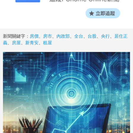
新聞關鍵字：
房價
、
房市
、
內政部
、
全台
、
台股
、
央行
、
居住正
義
、
房屋
、
新青安
、
租屋