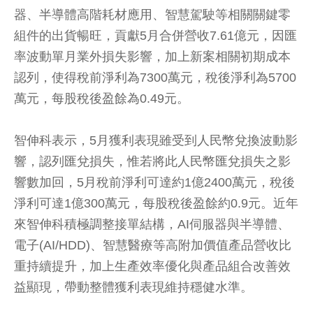
器、半導體高階耗材應用、智慧駕駛等相關關鍵零
組件的出貨暢旺，貢獻5月合併營收7.61億元，因匯
率波動單月業外損失影響，加上新案相關初期成本
認列，使得稅前淨利為7300萬元，稅後淨利為5700
萬元，每股稅後盈餘為0.49元。
智伸科表示，5月獲利表現雖受到人民幣兌換波動影
響，認列匯兌損失，惟若將此人民幣匯兌損失之影
響數加回，5月稅前淨利可達約1億2400萬元，稅後
淨利可達1億300萬元，每股稅後盈餘約0.9元。近年
來智伸科積極調整接單結構，AI伺服器與半導體、
電子(AI/HDD)、智慧醫療等高附加價值產品營收比
重持續提升，加上生產效率優化與產品組合改善效
益顯現，帶動整體獲利表現維持穩健水準。