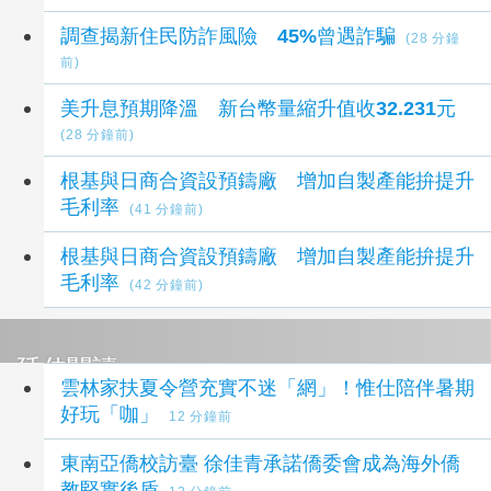
調查揭新住民防詐風險 45%曾遇詐騙
(28 分鐘
前)
美升息預期降溫 新台幣量縮升值收32.231元
(28 分鐘前)
根基與日商合資設預鑄廠 增加自製產能拚提升
毛利率
(41 分鐘前)
根基與日商合資設預鑄廠 增加自製產能拚提升
毛利率
(42 分鐘前)
延伸閱讀
雲林家扶夏令營充實不迷「網」！惟仕陪伴暑期
好玩「咖」
12 分鐘前
東南亞僑校訪臺 徐佳青承諾僑委會成為海外僑
教堅實後盾