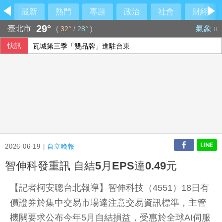
最新
熱門
專題
政治
社會
財經
29°
臺北市
氣象
(
32°
/
28°
)
快訊
瓦城第三季「雙品牌」進駐台東
美升息預期降溫 新台幣量縮升值收32.231元
長榮航7月營收歷史次高 中華航空衝新高
英海軍無人艇爆重大安全漏洞 曾秘密向中國傳送資料
2026-06-19 |
自立晚報
智伸科發重訊 自結5月EPS達0.49元
【記者柯安聰台北報導】智伸科技（4551）18日有
價證券於集中交易市場達注意交易資訊標準，主管
機關要求公布今年5月自結損益，受惠於全球AI伺服