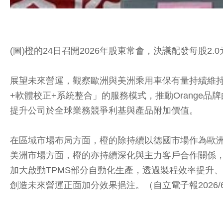
(圖)橙的24日召開2026年股東常會，決議配發每股2
展望未來營運，觀察歐洲與美洲乘用車保有量持續維持
+軟體校正+系統整合」的服務模式，推動Orange
提升公司於全球業務競爭利基與產品附加價值。
在區域市場布局方面，橙的除持續以德國市場作為歐
美洲市場方面，橙的亦持續深化與主力客戶合作關係
加大啟動TPMS部分自動化生產，透過製程效率提升
創造未來營運正面加分效果挹注。（自立電子報2026/6