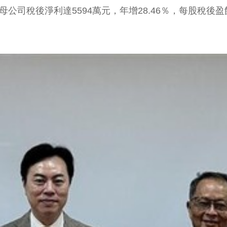
屬於母公司稅後淨利達5594萬元，年增28.46％，每股稅後盈