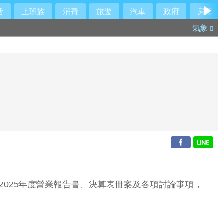
活
上班族
消費
旅遊
汽車
政府
房產
氣象
過2025年度營業報告書、決算表冊案及各項討論事項，