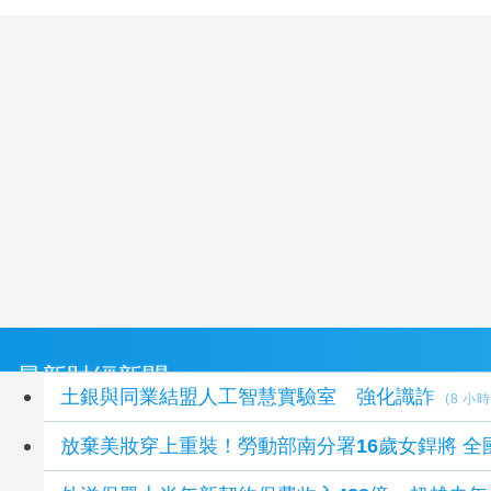
最新財經新聞
土銀與同業結盟人工智慧實驗室 強化識詐
(8 小
放棄美妝穿上重裝！勞動部南分署16歲女銲將 全