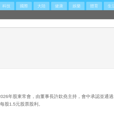
科技
國際
大陸
健康
娛樂
體育
生
開2026年股東常會，由董事長許欽堯主持，會中承認並通
每股1.5元股票股利。