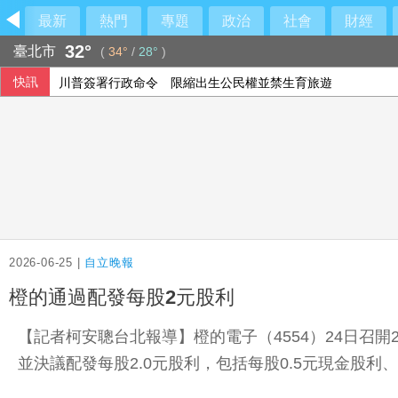
最新
熱門
專題
政治
社會
財經
32°
臺北市
(
34°
/
28°
)
快訊
川普簽署行政命令 限縮出生公民權並禁生育旅遊
2026-06-25 |
自立晚報
橙的通過配發每股2元股利
【記者柯安聰台北報導】橙的電子（4554）24日召
並決議配發每股2.0元股利，包括每股0.5元現金股利、