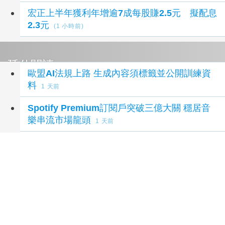
宏正上半年獲利年增逾7成每股賺2.5元 擬配息
2.3元
(1 小時前)
延伸閱讀
歐盟AI法規上路 生成內容須標籤並公開訓練資
料
1 天前
Spotify Premium訂閱戶突破三億大關 穩居音
樂串流市場龍頭
1 天前
遠傳獨家開賣HONOR 600 Pro MOLLY限量版
2 天前
魔力紅創西洋樂團新紀錄 明年1月三度搶攻高
雄世運開唱
2 天前
全球限量！遠傳獨家開賣HONOR 600 Pro
MOLLY限量版
2 天前