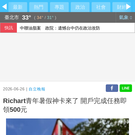
最新
熱門
專題
政治
社會
財經
33°
臺北市
氣象
(
34°
/
31°
)
快訊
中聯油脂案 政院：遺憾台中仍在政治攻防
陳智菡仿《VOGUE》侵權？他直搖頭吐槽一句
雄獅上半年EPS 7.27元 下半年營收獲利可期
《災害防救法》修法拍板增列海嘯、堰塞湖 各機關須設「災
2026-06-26 |
自立晚報
Richart青年暑假神卡來了 開戶完成任務即
領500元