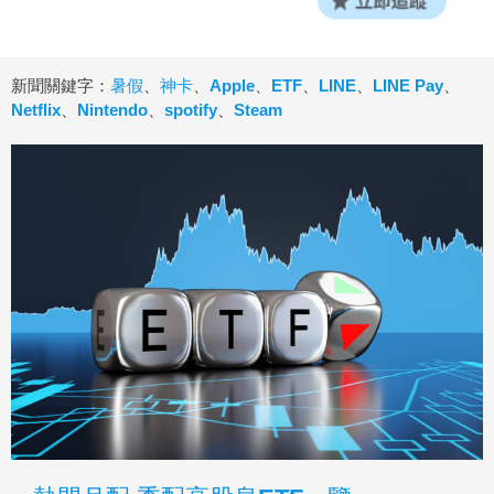
新聞關鍵字：
暑假
、
神卡
、
Apple
、
ETF
、
LINE
、
LINE Pay
、
Netflix
、
Nintendo
、
spotify
、
Steam