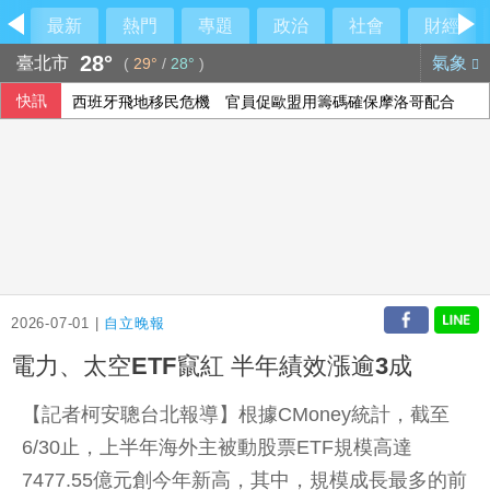
最新
熱門
專題
政治
社會
財經
28°
臺北市
氣象
(
29°
/
28°
)
快訊
西班牙飛地移民危機 官員促歐盟用籌碼確保摩洛哥配合
2026-07-01 |
自立晚報
電力、太空ETF竄紅 半年績效漲逾3成
【記者柯安聰台北報導】根據CMoney統計，截至
6/30止，上半年海外主被動股票ETF規模高達
7477.55億元創今年新高，其中，規模成長最多的前