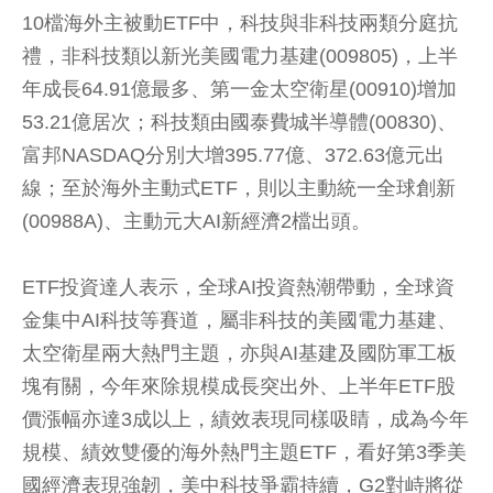
10檔海外主被動ETF中，科技與非科技兩類分庭抗
禮，非科技類以新光美國電力基建(009805)，上半
年成長64.91億最多、第一金太空衛星(00910)增加
53.21億居次；科技類由國泰費城半導體(00830)、
富邦NASDAQ分別大增395.77億、372.63億元出
線；至於海外主動式ETF，則以主動統一全球創新
(00988A)、主動元大AI新經濟2檔出頭。
ETF投資達人表示，全球AI投資熱潮帶動，全球資
金集中AI科技等賽道，屬非科技的美國電力基建、
太空衛星兩大熱門主題，亦與AI基建及國防軍工板
塊有關，今年來除規模成長突出外、上半年ETF股
價漲幅亦達3成以上，績效表現同樣吸睛，成為今年
規模、績效雙優的海外熱門主題ETF，看好第3季美
國經濟表現強韌，美中科技爭霸持續，G2對峙將從