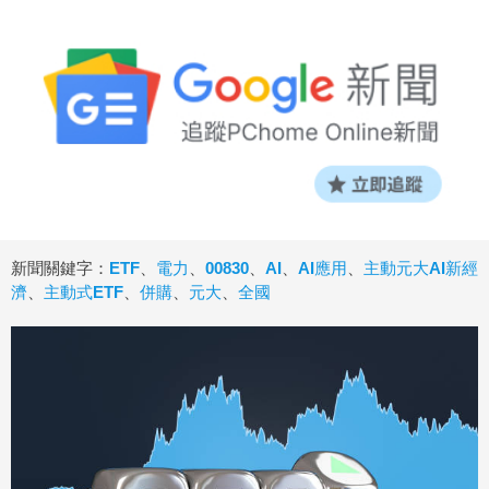
新聞關鍵字：
ETF
、
電力
、
00830
、
AI
、
AI應用
、
主動元大AI新經
濟
、
主動式ETF
、
併購
、
元大
、
全國