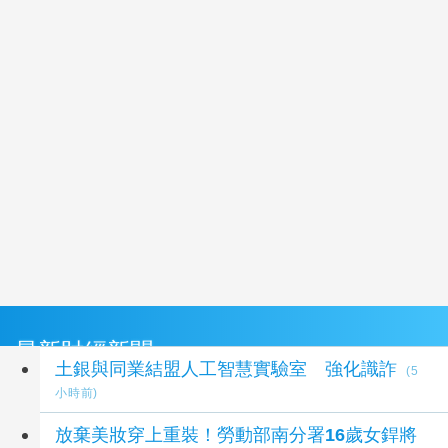
最新財經新聞
土銀與同業結盟人工智慧實驗室 強化識詐
(5
小時前)
放棄美妝穿上重裝！勞動部南分署16歲女銲將