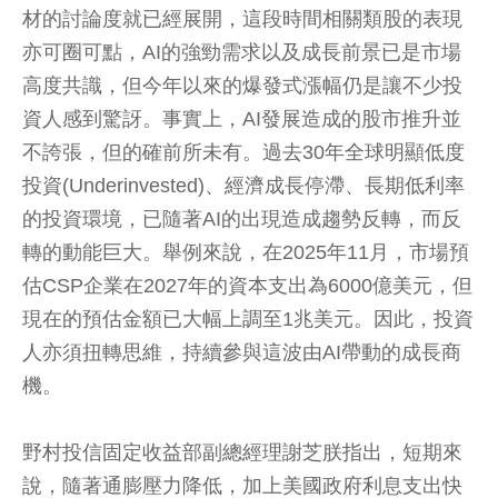
材的討論度就已經展開，這段時間相關類股的表現
亦可圈可點，AI的強勁需求以及成長前景已是市場
高度共識，但今年以來的爆發式漲幅仍是讓不少投
資人感到驚訝。事實上，AI發展造成的股市推升並
不誇張，但的確前所未有。過去30年全球明顯低度
投資(Underinvested)、經濟成長停滯、長期低利率
的投資環境，已隨著AI的出現造成趨勢反轉，而反
轉的動能巨大。舉例來說，在2025年11月，市場預
估CSP企業在2027年的資本支出為6000億美元，但
現在的預估金額已大幅上調至1兆美元。因此，投資
人亦須扭轉思維，持續參與這波由AI帶動的成長商
機。
野村投信固定收益部副總經理謝芝朕指出，短期來
說，隨著通膨壓力降低，加上美國政府利息支出快