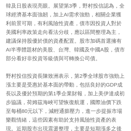
韓及日股表現亮眼。展望第3季，野村投信認為，全
球經濟基本面強韌，加上AI需求強勁，相關企業獲
利前景可期，有利風險性資產，債市因投資人對於
美國利率政策走向看法分歧，應以區間整理為主，
建議保持股優於債的資產配置。股市加碼首選擁有
AI半導體題材的美股、台灣、韓國及中國A股，債市
部分看好非投資等級債與可轉換公司債。
野村投信投資長陳致洲表示，第2季全球股市強勁上
漲主要是受惠於基本面的帶動，包括良好的GDP成
長以及優於預期的第1季企業財報，加上美伊達成初
步協議，荷姆茲海峽可望恢復航運，國際油價下跌
至每桶80元以下，減輕通膨壓力，進一步提振市場
樂觀情緒，這些因素有助於支持風險性資產的表
現。近期股市出現震盪整理，主要是短期漲多之後