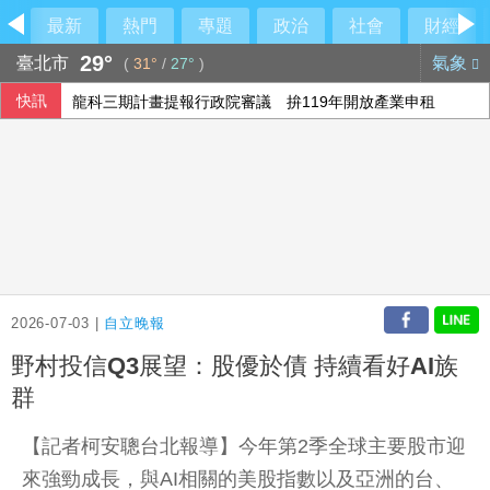
最新
熱門
專題
政治
社會
財經
29°
臺北市
氣象
(
31°
/
27°
)
快訊
龍科三期計畫提報行政院審議 拚119年開放產業申租
PGA文罕錦標賽俞俊安飆65桿 拚生涯美巡第2冠
震後救災徒手搬瓦礫救人 委內瑞拉舉重名將摘雙金
高雄男酒駕又毒駕 2友人咆哮干擾警執法送辦
2026-07-03 |
自立晚報
野村投信Q3展望：股優於債 持續看好AI族
群
【記者柯安聰台北報導】今年第2季全球主要股市迎
來強勁成長，與AI相關的美股指數以及亞洲的台、