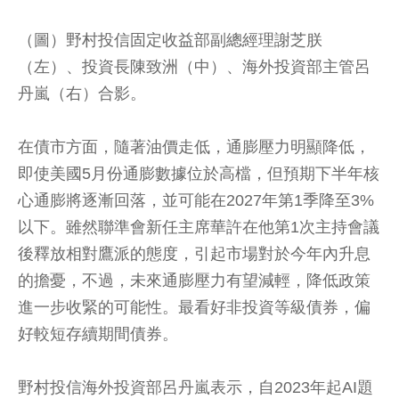
（圖）野村投信固定收益部副總經理謝芝朕
（左）、投資長陳致洲（中）、海外投資部主管呂
丹嵐（右）合影。
在債市方面，隨著油價走低，通膨壓力明顯降低，
即使美國5月份通膨數據位於高檔，但預期下半年核
心通膨將逐漸回落，並可能在2027年第1季降至3%
以下。雖然聯準會新任主席華許在他第1次主持會議
後釋放相對鷹派的態度，引起市場對於今年內升息
的擔憂，不過，未來通膨壓力有望減輕，降低政策
進一步收緊的可能性。最看好非投資等級債券，偏
好較短存續期間債券。
野村投信海外投資部呂丹嵐表示，自2023年起AI題