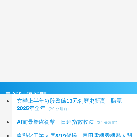
最新財經新聞
文曄上半年每股盈餘13元創歷史新高 賺贏
2025年全年
(29 分鐘前)
AI前景疑慮衝擊 日經指數收跌
(31 分鐘前)
自動化工業大展8/19登場 富田電機秀機器人關