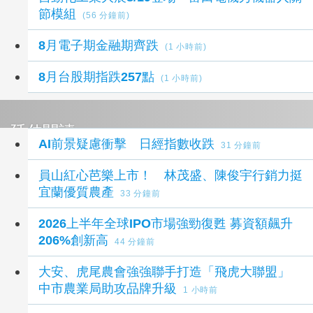
節模組
(56 分鐘前)
8月電子期金融期齊跌
(1 小時前)
8月台股期指跌257點
(1 小時前)
延伸閱讀
AI前景疑慮衝擊 日經指數收跌
31 分鐘前
員山紅心芭樂上市！ 林茂盛、陳俊宇行銷力挺
宜蘭優質農產
33 分鐘前
2026上半年全球IPO市場強勁復甦 募資額飆升
206%創新高
44 分鐘前
大安、虎尾農會強強聯手打造「飛虎大聯盟」
中市農業局助攻品牌升級
1 小時前