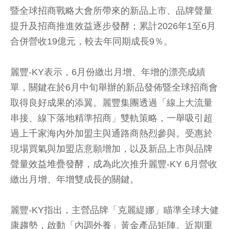
暨全球招商戰略大會所帶來的新品上市、品牌聲量
提升及招商推進效益逐步發酵；累計2026年1至6月
合併營收19億元，較去年同期成長9％。
麗豐-KY表示，6月份繳出月增、年增的漂亮成績
單，關鍵在於6月中旬舉辦的新品發佈暨全球招商會
取得良好成果的添翼。麗豐集團透過「線上大流量
串接、線下落地精準招商」雙軌策略，一舉吸引超
過上千家海內外加盟主與通路商熱烈參與。受惠於
現場買氣與加盟店意願增加，以及新品上市與品牌
聲量效益堆疊發酵，成為此次推升麗豐-KY 6月營收
繳出月增、年增雙成長的關鍵。
麗豐-KY指出，主營品牌「克麗緹娜」瞄準全球大健
康趨勢，啟動「內調外養」黃金產品矩陣。近期重