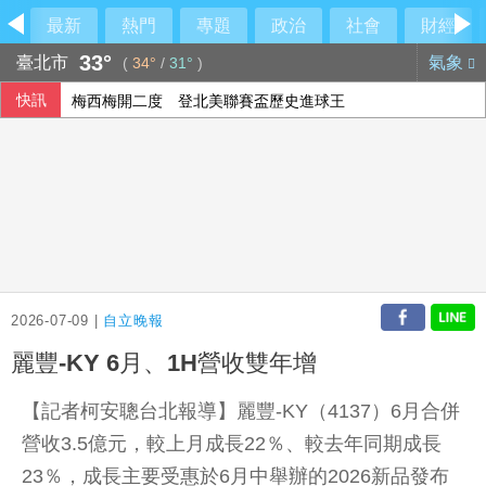
最新
熱門
專題
政治
社會
財經
33°
臺北市
氣象
(
34°
/
31°
)
快訊
梅西梅開二度 登北美聯賽盃歷史進球王
文曄上半年每股盈餘13元創歷史新高 賺贏2025年全年
癌症治療副作用別傻傻忍耐！中醫個人化體質調理 助癌友緩
上銀7月營收創4年來高點 續攻機器人和AI應用
2026-07-09 |
自立晚報
麗豐-KY 6月、1H營收雙年增
【記者柯安聰台北報導】麗豐-KY（4137）6月合併
營收3.5億元，較上月成長22％、較去年同期成長
23％，成長主要受惠於6月中舉辦的2026新品發布