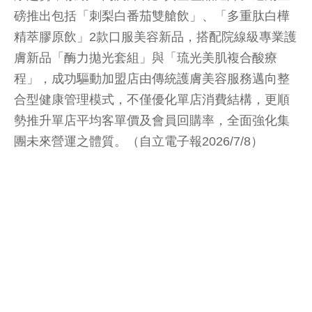
磅推出包括「刺梨白番茄雙艙飲」、「多重肽白樺
精萃膠原飲」2款口服美容新品，搭配院線級專業護
膚新品「酶力拋光套組」與「琉光美肌複合酸療
程」，成功驅動加盟店由傳統護膚美容服務邁向整
合型健康管理模式，不僅優化單店消費結構，更順
勢推升單店平均客單價及會員回購率，全面強化集
團未來營運之體質。（自立電子報2026/7/8）