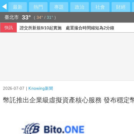
最新
熱門
專題
政治
社會
財經
33°
臺北市
(
34°
/
31°
)
快訊
證交所新規8/10起實施 處置撮合時間縮短為2分鐘
索羅門外長證實 新政府尋求修復與美澳等傳統盟邦關係
foodpanda：外送專法後成本增32% 價格需適度反映
不再是楊姓國中生！割頸案受害者姓名解禁
2026-07-07 |
Knowing新聞
幣託推出企業級虛擬資產核心服務 發布穩定