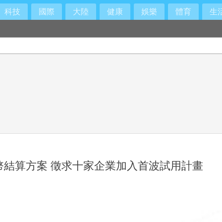
科技
國際
大陸
健康
娛樂
體育
生
幣結算方案 徵求十家企業加入首波試用計畫