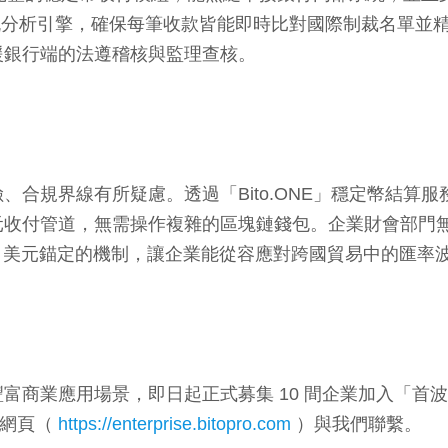
級幣流分析引擎，確保每筆收款皆能即時比對國際制裁名單
援銀行端的法遵稽核與監理查核。
合規界線有所疑慮。透過「Bito.ONE」穩定幣結算
元收付管道，無需操作複雜的區塊鏈錢包。企業財會部門
:1 美元錨定的機制，讓企業能從容應對跨國貿易中的匯
富商業應用場景，即日起正式募集 10 間企業加入「首
 網頁（
https://enterprise.bitopro.com
）與我們聯繫。