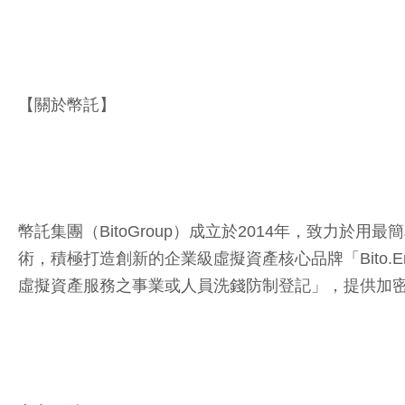
【關於幣託】
幣託集團（BitoGroup）成立於2014年，致力
術，積極打造創新的企業級虛擬資產核心品牌「Bito.En
虛擬資產服務之事業或人員洗錢防制登記」，提供加