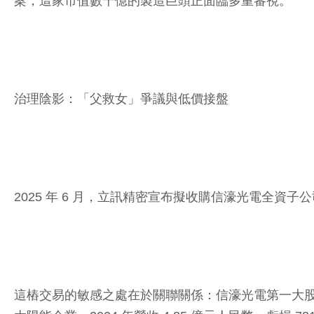
案，這家市值數千億的製造巨頭正面臨多重審視。
治理陰影：「父救女」爭議與低價接盤
2025 年 6 月，立訊精密宣布擬收購信濠光電全資子公
這樁交易的敏感之處在於關聯關係：信濠光電第一大股