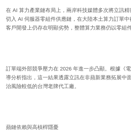
在 AI 算力產業鏈布局上，兩岸科技媒體多次將立
切入 AI 伺服器零組件供應鏈，在大陸本土算力訂
客戶開發上仍存在明顯劣勢，整體算力業務仍以零組
訂單端外部競爭壓力在 2026 年進一步凸顯。根據《
導分析指出，這一結果透露立訊在非蘋新業務拓展中面
治風險較低的台灣老牌代工廠。
蘋鏈依賴與高槓桿隱憂