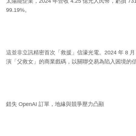
太陽能企業，2024 年營收 4.25 億元人民幣，虧損 7
99.19%。
這並非立訊精密首次「救援」信濠光電。2024 年 8
演「父救女」的商業戲碼，以關聯交易為陷入困境的信濠光
錯失 OpenAI 訂單，地緣與競爭壓力凸顯