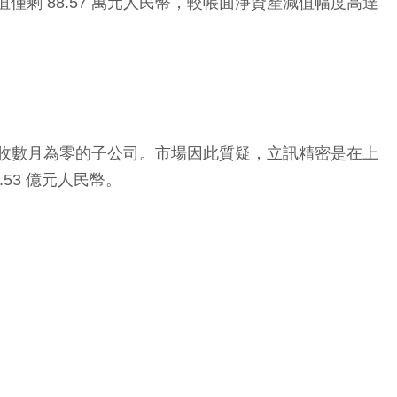
產評估值僅剩 88.57 萬元人民幣，較帳面淨資產減值幅度高達
一家營收數月為零的子公司。市場因此質疑，立訊精密是在上
53 億元人民幣。