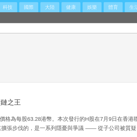
科技
國際
大陸
健康
娛樂
體育
生
蘋鏈之王
格為每股63.28港幣。本次發行的H股在7月9日在香
擴張步伐的，是一系列隱憂與爭議 —— 從子公司被質