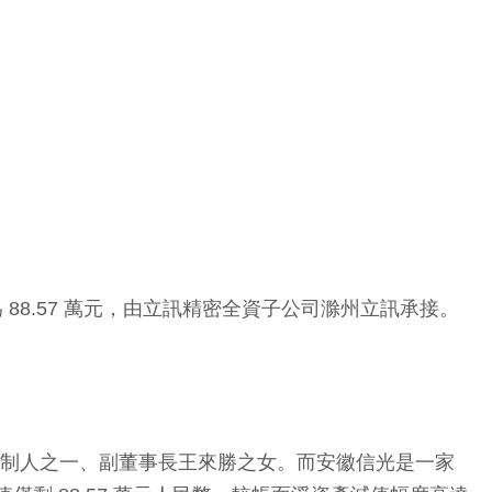
為 88.57 萬元，由立訊精密全資子公司滁州立訊承接。
際控制人之一、副董事長王來勝之女。而安徽信光是一家