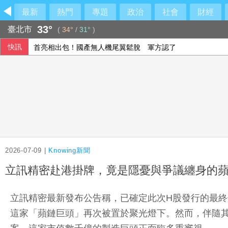
最新
熱門
專題
政治
社會
財經
33°
臺北市
(
34°
/
31°
)
快訊
首亮相出包！國產無人機尾翼鬆脫 軍方認了
提振房地產市場 北京新規降低購房門檻
請益市政首站會陳時中！沈伯洋：他憂心這事
賴總統視導海軍漢光演習濱海打擊 無人機秀攻擊力
2026-07-09 |
Knowing新聞
立訊精密赴港掛牌，竟是隱憂與爭議纏身的
立訊精密最新發布公告稱，已確定此次H股發行的最終價
這家「蘋鏈巨頭」再次被置於聚光燈下。然而，伴隨其