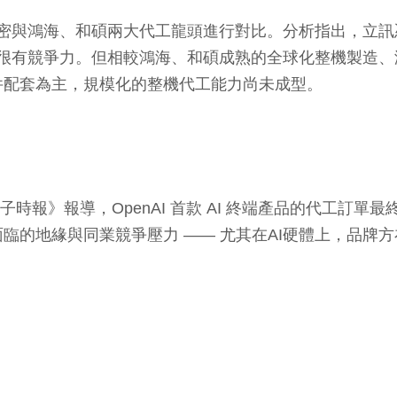
訊精密與鴻海、和碩兩大代工龍頭進行對比。分析指出，立
單中很有競爭力。但相較鴻海、和碩成熟的全球化整機製造
件配套為主，規模化的整機代工能力尚未成型。
電子時報》報導，OpenAI 首款 AI 終端產品的代工
臨的地緣與同業競爭壓力 —— 尤其在AI硬體上，品牌