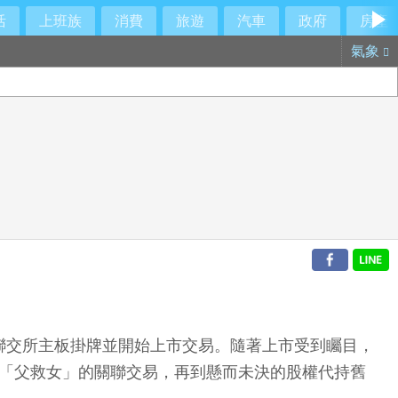
活
上班族
消費
旅遊
汽車
政府
房產
氣象
港聯交所主板掛牌並開始上市交易。隨著上市受到矚目，
疑「父救女」的關聯交易，再到懸而未決的股權代持舊