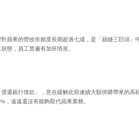
密對蘋果的營收依賴度長期超過七成，是「蘋鏈三巨頭」
工狀態，員工普遍有加班情形。
償還銀行借款」，意在緩解此前連續大額併購帶來的高槓桿
 5.12%，遠遠還沒有能夠取代蘋果業務。