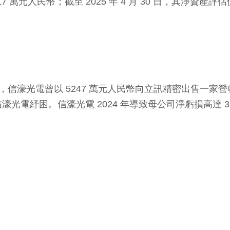
317 萬元人民幣；截至 2025 年 4 月 30 日，其淨資
 月，信濠光電曾以 5247 萬元人民幣向立訊精密出售
電紓困。信濠光電 2024 年導致母公司淨虧損高達 3.