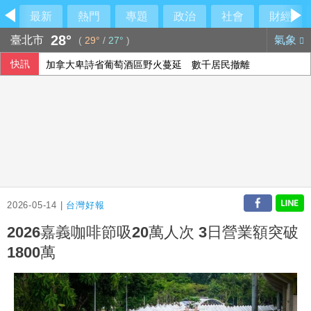
最新
熱門
專題
政治
社會
財經
28°
臺北市
氣象
(
29°
/
27°
)
快訊
加拿大卑詩省葡萄酒區野火蔓延 數千居民撤離
拜登癌症擴散至骨骼外 韓特：父親仍心繫美國
2026-05-14 |
台灣好報
2026嘉義咖啡節吸20萬人次 3日營業額突破
1800萬