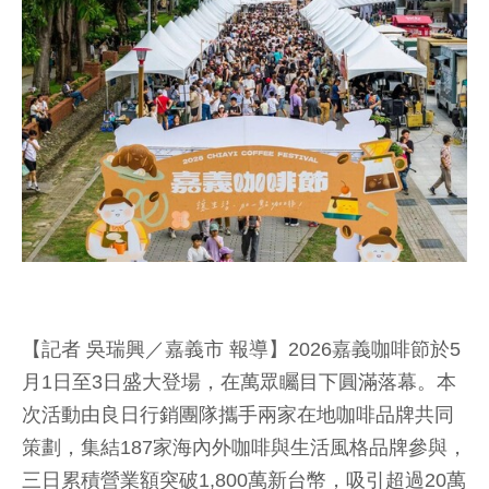
【記者 吳瑞興／嘉義市 報導】2026嘉義咖啡節於5
月1日至3日盛大登場，在萬眾矚目下圓滿落幕。本
次活動由良日行銷團隊攜手兩家在地咖啡品牌共同
策劃，集結187家海內外咖啡與生活風格品牌參與，
三日累積營業額突破1,800萬新台幣，吸引超過20萬