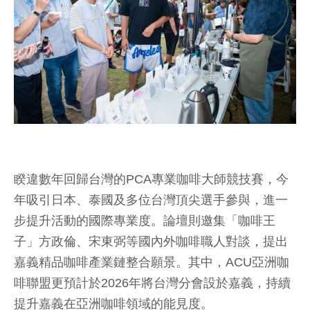
睽違數年回歸台灣的PCA專業咖啡大師競技賽，今
年吸引日本、泰國及多位台灣頂尖選手參與，進一
步提升活動的國際專業度。論壇則邀集「咖啡王
子」方政倫、宋東弼等國內外咖啡職人對談，提出
嘉義精品咖啡產業鏈整合願景。其中，ACU亞洲咖
啡聯盟更預計於2026年將台灣分會設於嘉義，持續
提升嘉義在亞洲咖啡領域的能見度。