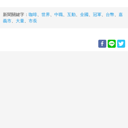
新聞關鍵字：
咖啡
、
世界
、
中職
、
互動
、
全國
、
冠軍
、
台幣
、
嘉
義市
、
大量
、
市長