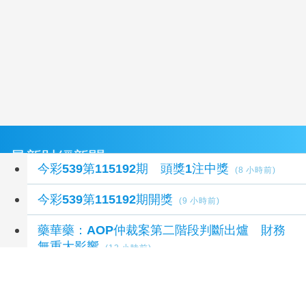
最新財經新聞
今彩539第115192期 頭獎1注中獎
(8 小時前)
今彩539第115192期開獎
(9 小時前)
藥華藥：AOP仲裁案第二階段判斷出爐 財務
無重大影響
(12 小時前)
首屆「臺灣機器人競賽」 建置場域驗證環境
(12
小時前)