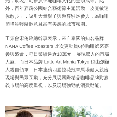
光，展現活動推廣在地咖啡文化的豐碩成果。此
外，百年嘉義公園結合藝術節主題活動「皮克敏迷
你散步」，吸引大量親子與遊客駐足參與，為咖啡
節增添輕鬆愜意且富有美感的城市氛圍。
工策會宋侑玲總幹事表示，來自泰國的知名品牌
NANA Coffee Roasters 此次更動員6位咖啡師來嘉
參與盛會，每日業績逼近10萬元，展現驚人的市場
人氣。而日本品牌 Latte Art Mania Tokyo 也由創辦
人親自領軍，日本連續四屆拉花冠軍馬場健太親臨
現場與民眾互動，充分展現國際精品咖啡品牌對嘉
義市場的高度重視，以及現場強勁的消費動能。