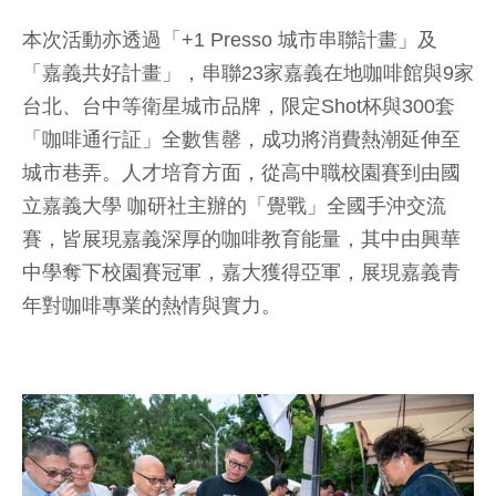
本次活動亦透過「+1 Presso 城市串聯計畫」及
「嘉義共好計畫」，串聯23家嘉義在地咖啡館與9家
台北、台中等衛星城市品牌，限定Shot杯與300套
「咖啡通行証」全數售罄，成功將消費熱潮延伸至
城市巷弄。人才培育方面，從高中職校園賽到由國
立嘉義大學 咖研社主辦的「覺戰」全國手沖交流
賽，皆展現嘉義深厚的咖啡教育能量，其中由興華
中學奪下校園賽冠軍，嘉大獲得亞軍，展現嘉義青
年對咖啡專業的熱情與實力。