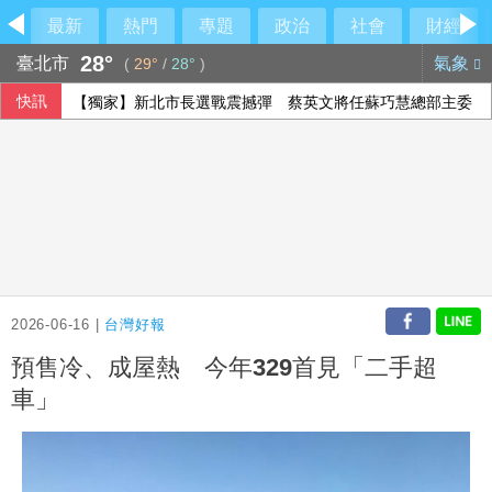
最新
熱門
專題
政治
社會
財經
28°
臺北市
氣象
(
29°
/
28°
)
快訊
【獨家】新北市長選戰震撼彈 蔡英文將任蘇巧慧總部主委
2026-06-16 |
台灣好報
預售冷、成屋熱 今年329首見「二手超
車」