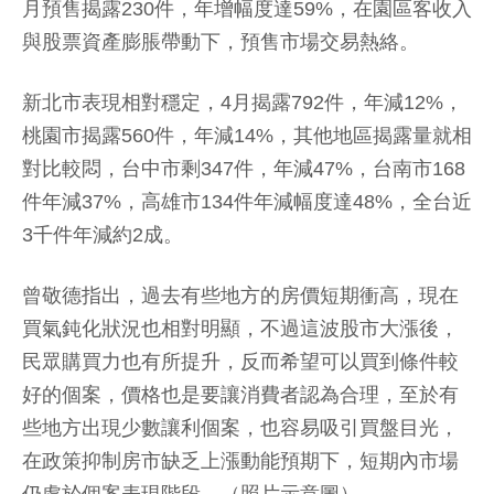
月預售揭露230件，年增幅度達59%，在園區客收入
與股票資產膨脹帶動下，預售市場交易熱絡。
新北市表現相對穩定，4月揭露792件，年減12%，
桃園市揭露560件，年減14%，其他地區揭露量就相
對比較悶，台中市剩347件，年減47%，台南市168
件年減37%，高雄市134件年減幅度達48%，全台近
3千件年減約2成。
曾敬德指出，過去有些地方的房價短期衝高，現在
買氣鈍化狀況也相對明顯，不過這波股市大漲後，
民眾購買力也有所提升，反而希望可以買到條件較
好的個案，價格也是要讓消費者認為合理，至於有
些地方出現少數讓利個案，也容易吸引買盤目光，
在政策抑制房市缺乏上漲動能預期下，短期內市場