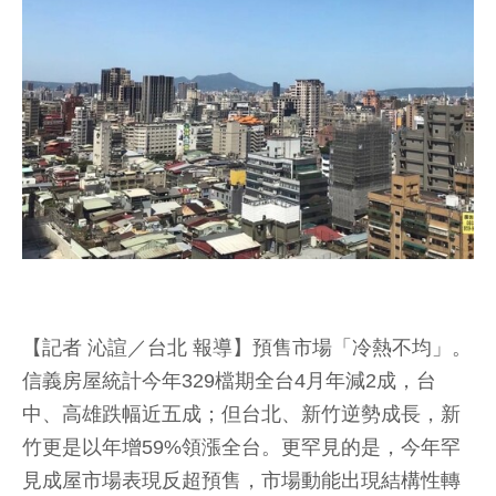
【記者 沁諠／台北 報導】預售市場「冷熱不均」。
信義房屋統計今年329檔期全台4月年減2成，台
中、高雄跌幅近五成；但台北、新竹逆勢成長，新
竹更是以年增59%領漲全台。更罕見的是，今年罕
見成屋市場表現反超預售，市場動能出現結構性轉