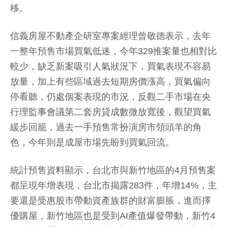
移。
信義房屋不動產企研室專案經理曾敬德表示，去年
一整年預售市場買氣低迷，今年329推案量也相對比
較少，缺乏新案吸引人氣狀況下，買氣表現不容易
放量，加上有些區域過去短期房價漲高，買氣偏向
停看聽，仍處個案表現的市況，反觀二手市場在央
行理監事會議第二套房貸成數微放寬後，觀望買氣
緩步回籠，過去一手預售常扮演房市領頭羊的角
色，今年則是成屋市場先盼到買氣回流。
統計預售資料顯示，台北市與新竹地區的4月預售案
都呈現年增表現，台北市揭露283件，年增14%，主
要還是受惠股市帶動資產族群的財富膨脹，進而擇
優購屋，新竹地區也是受到AI產值爆發帶動，新竹4