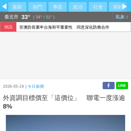
最新
熱門
專題
政治
社會
財經
33°
臺北市
氣象
(
34°
/
31°
)
快訊
菲澳防長重申台海和平重要性 同意深化防務合作
人工智慧熱潮帶動需求 中國7月出口年增23.9%
阿根廷私有財產法引民怨 數千人抗議與警方爆發衝突
公視反凍刪預算連署7天破15萬 喊話：公共媒體屬於每位台
2026-05-19 |
今日新聞
外資調目標價至「這價位」 聯電一度漲逾
8%