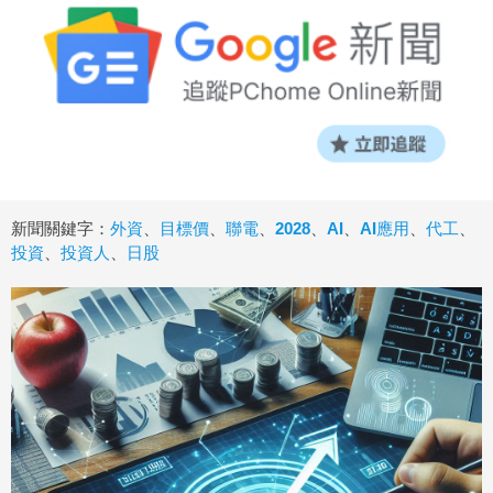
新聞關鍵字：
外資
、
目標價
、
聯電
、
2028
、
AI
、
AI應用
、
代工
、
投資
、
投資人
、
日股