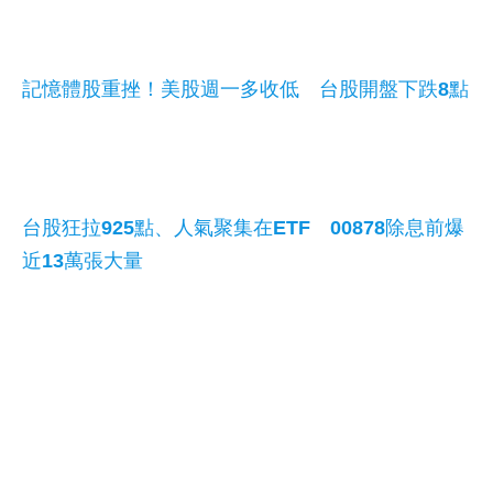
記憶體股重挫！美股週一多收低 台股開盤下跌8點
台股狂拉925點、人氣聚集在ETF 00878除息前爆
近13萬張大量