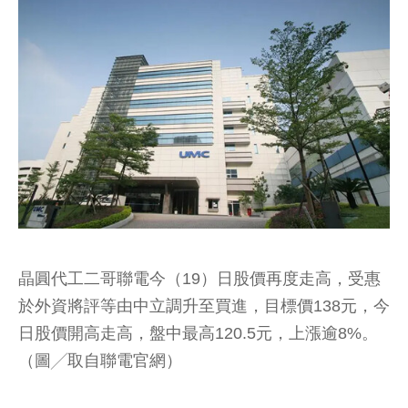
晶圓代工二哥聯電今（19）日股價再度走高，受惠
於外資將評等由中立調升至買進，目標價138元，今
日股價開高走高，盤中最高120.5元，上漲逾8%。
（圖╱取自聯電官網）