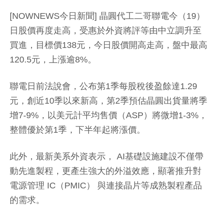
[NOWNEWS今日新聞] 晶圓代工二哥聯電今（19）
日股價再度走高，受惠於外資將評等由中立調升至
買進，目標價138元，今日股價開高走高，盤中最高
120.5元，上漲逾8%。
聯電日前法說會，公布第1季每股稅後盈餘達1.29
元，創近10季以來新高，第2季預估晶圓出貨量將季
增7-9%，以美元計平均售價（ASP）將微增1-3%，
整體優於第1季，下半年起將漲價。
此外，最新美系外資表示， AI基礎設施建設不僅帶
動先進製程，更產生強大的外溢效應，顯著推升對
電源管理 IC（PMIC） 與連接晶片等成熟製程產品
的需求。