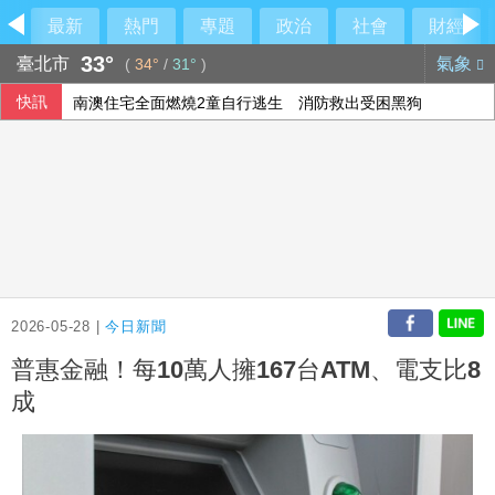
最新
熱門
專題
政治
社會
財經
33°
臺北市
氣象
(
34°
/
31°
)
快訊
南澳住宅全面燃燒2童自行逃生 消防救出受困黑狗
為新資料中心供電 亞馬遜投資德州燃氣發電廠
藥華藥反擊 上億歐元欠款「並非仲裁裁定」
總預算200多案保留 藍：盼下週協商能大幅收斂爭議
2026-05-28 |
今日新聞
普惠金融！每10萬人擁167台ATM、電支比8
成