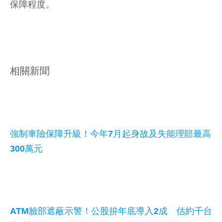
保障程度。
相關新聞
強制車險保障升級！今年7月起身故及失能理賠最高
300萬元
ATM臉部遮蔽示警！公股拚年底導入2成 估約千台