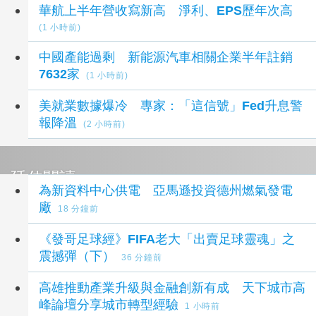
華航上半年營收寫新高 淨利、EPS歷年次高
(1 小時前)
中國產能過剩 新能源汽車相關企業半年註銷
7632家
(1 小時前)
美就業數據爆冷 專家：「這信號」Fed升息警
報降溫
(2 小時前)
延伸閱讀
為新資料中心供電 亞馬遜投資德州燃氣發電
廠
18 分鐘前
《發哥足球經》FIFA老大「出賣足球靈魂」之
震撼彈（下）
36 分鐘前
高雄推動產業升級與金融創新有成 天下城市高
峰論壇分享城市轉型經驗
1 小時前