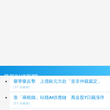
最新財經新聞
藥華藥反擊 上億歐元欠款「並非仲裁裁定」
(37 分鐘前)
靠「兩根鐵」站穩AI供應鏈 萬金股7日飆漲停
(57 分鐘前)