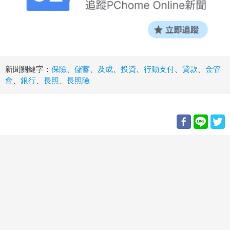
新聞關鍵字：
保險
、
儲蓄
、
及成
、
投資
、
行動支付
、
貸款
、
金管
會
、
銀行
、
長照
、
長照險