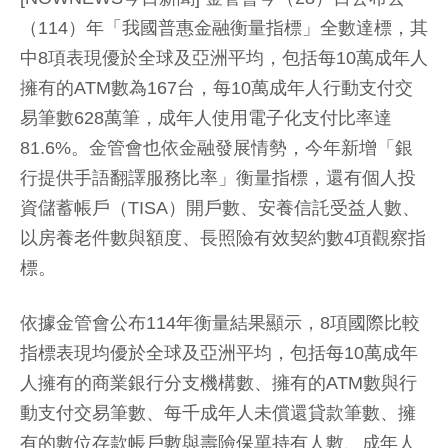
（114）年「我國普惠金融衡量指標」全數達標，其
中8項表現優於全球及亞洲平均，包括每10萬成年人
擁有的ATM數為167台，每10萬成年人行動支付交
易筆數628萬筆，成年人使用電子化支付比率達
81.6%。金管會也依金融發展情勢，今年新增「銀
行提供手語翻譯服務比率」衡量指標，還有個人投
資儲蓄帳戶（TISA）開戶數、安養信託受益人數、
以房養老件數與額度、長照險有效契約數4項觀察指
標。
依據金管會公布114年衡量結果顯示，8項國際比較
指標表現均優於全球及亞洲平均，包括每10萬成年
人擁有的商業銀行分支機構數、擁有的ATM數與行
動支付交易筆數、每千成年人未償還貸款筆數、擁
有的數位存款帳戶數與壽險保單持有人數、成年人