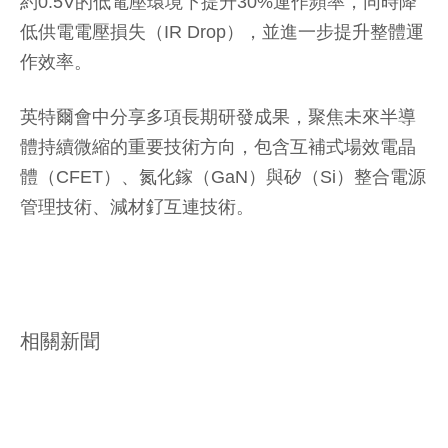
約0.5V的低電壓環境下提升30%運作頻率，同時降
低供電電壓損失（IR Drop），並進一步提升整體運
作效率。
英特爾會中分享多項長期研發成果，聚焦未來半導
體持續微縮的重要技術方向，包含互補式場效電晶
體（CFET）、氮化鎵（GaN）與矽（Si）整合電源
管理技術、減材釕互連技術。
相關新聞