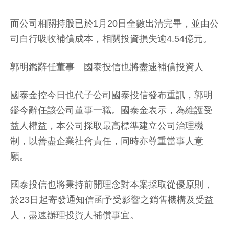
而公司相關持股已於1月20日全數出清完畢，並由公
司自行吸收補償成本，相關投資損失逾4.54億元。
郭明鑑辭任董事 國泰投信也將盡速補償投資人
國泰金控今日也代子公司國泰投信發布重訊，郭明
鑑今辭任該公司董事一職。國泰金表示，為維護受
益人權益，本公司採取最高標準建立公司治理機
制，以善盡企業社會責任，同時亦尊重當事人意
願。
國泰投信也將秉持前開理念對本案採取從優原則，
於23日起寄發通知信函予受影響之銷售機構及受益
人，盡速辦理投資人補償事宜。