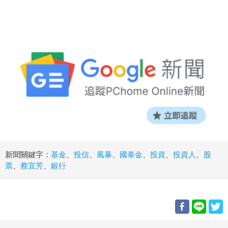
新聞關鍵字：
基金
、
投信
、
風暴
、
國泰金
、
投資
、
投資人
、
股
票
、
蔡宜芳
、
銀行