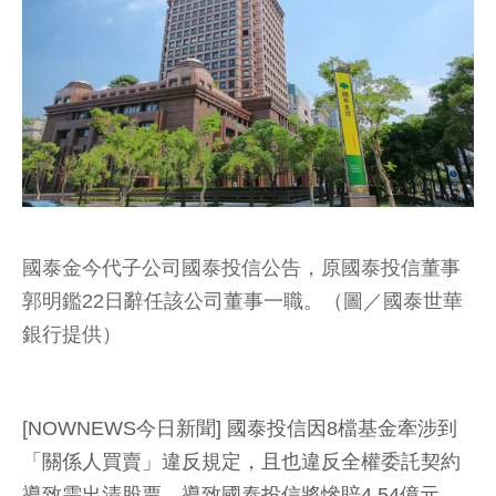
國泰金今代子公司國泰投信公告，原國泰投信董事
郭明鑑22日辭任該公司董事一職。（圖／國泰世華
銀行提供）
[NOWNEWS今日新聞] 國泰投信因8檔基金牽涉到
「關係人買賣」違反規定，且也違反全權委託契約
導致需出清股票，導致國泰投信將慘賠4.54億元，