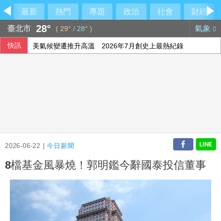
最新
熱門
專題
政治
社會
財經
28°
臺北市
氣象
(
29°
/
28°
)
快訊
美氣候變遷推升高溫 2026年7月創史上最熱紀錄
外溢保單保費年增1.5倍 實物給付型銷量腰斬
比金字塔頂端還頂端 世界傳奇卡就是傳奇
2026-06-22 |
今日新聞
8檔基金風暴燒！郭明鑑今辭國泰投信董事