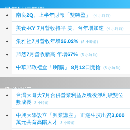
最新財經新聞
南良2Q、上半年財報「雙轉盈」
(4 小時前)
美食-KY 7月營收持平 美、台年增加速
(4 小時前)
集雅社7月營收年增26.02%
(5 小時前)
旭然7月營收新高 年增67%
(5 小時前)
中華郵政禮盒「i郵購」 8月12日開搶
(5 小時前)
延伸閱讀
台灣大哥大7月合併營業利益及稅後淨利續雙位
數成長
2 小時前
中興大學設立「興業講座」 正瀚生技出資3,000
萬元共育高階人才
3 小時前