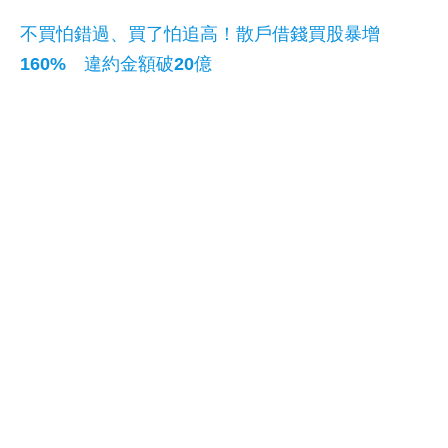
不買怕錯過、買了怕追高！散戶借錢買股暴增
160% 違約金額破20億