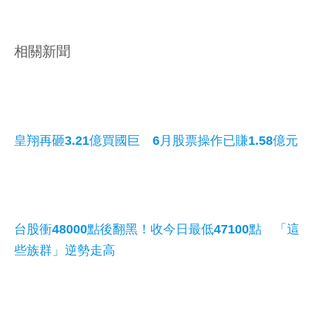
相關新聞
皇翔再砸3.21億買國巨 6月股票操作已賺1.58億元
台股衝48000點後翻黑！收今日最低47100點 「這
些族群」逆勢走高