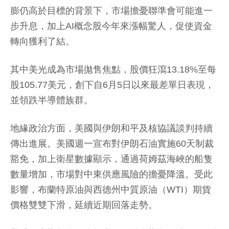
膨仍高於目標的背景下，市場擔憂聯準會可能進一
步升息，加上AI概念股今年來漲幅驚人，促使資金
轉向獲利了結。
其中美光成為市場拋售焦點，股價狂瀉13.18%至每
股105.77美元，創下自6月5日以來最差單日表現，
並領跌半導體族群。
地緣政治方面，美國與伊朗和平及核協議談判持續
傳出進展。美國週一宣布對伊朗石油實施60天制裁
豁免，加上衛星數據顯示，通過荷姆茲海峽的船隻
數量增加，市場對中東供應風險的擔憂降溫。受此
影響，布蘭特原油與西德州中質原油（WTI）期貨
價格雙雙下滑，延續近期回落走勢。