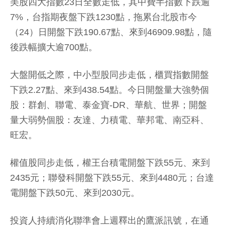
美股四大指數23日全數走低，其中費半指數下跌逾
7%，台指期夜盤下跌1230點，拖累台北股市今
（24）日開盤下跌190.67點、來到46909.98點，隨
後跌幅擴大逾700點。
大盤開低之際，中小型股同步走低，櫃買指數開盤
下跌2.27點、來到438.54點。今日開盤量大強勢個
股：群創、聯電、泰金寶-DR、華航、世界；開盤
量大弱勢個股：友達、力積電、華邦電、南亞科、
旺宏。
權值股同步走低，權王台積電開盤下跌55元、來到
2435元；聯發科開盤下跌55元、來到4480元；台達
電開盤下跌50元、來到2030元。
投資人持續消化聯準會上週釋出的鷹派訊號，在通