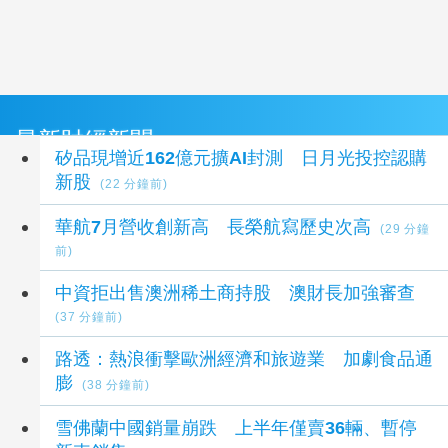
最新財經新聞
矽品現增近162億元擴AI封測 日月光投控認購
新股
(22 分鐘前)
華航7月營收創新高 長榮航寫歷史次高
(29 分鐘
前)
中資拒出售澳洲稀土商持股 澳財長加強審查
(37 分鐘前)
路透：熱浪衝擊歐洲經濟和旅遊業 加劇食品通
膨
(38 分鐘前)
雪佛蘭中國銷量崩跌 上半年僅賣36輛、暫停