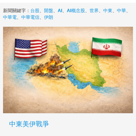
新聞關鍵字：
台股
、
開盤
、
AI
、
AI概念股
、
世界
、
中東
、
中華
、
中華電
、
中華電信
、
伊朗
中東美伊戰爭