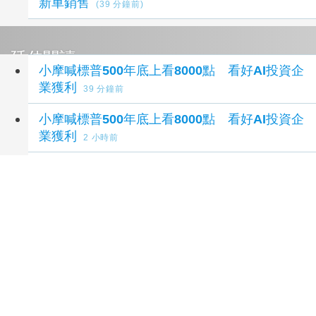
新車銷售
(39 分鐘前)
延伸閱讀
小摩喊標普500年底上看8000點 看好AI投資企
業獲利
39 分鐘前
小摩喊標普500年底上看8000點 看好AI投資企
業獲利
2 小時前
美官員駁撤出亞洲 強調擴大盟友合作維持印太
平衡
3 小時前
香港皇玥八連霸推奢華「玥至尊燕窩奶黃月餅」
搶中秋商機
3 小時前
美國軍備庫存面臨壓力 中東衝突牽動全球防禦
部署
5 小時前