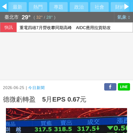
最新
熱門
專題
政治
社會
財經
29°
臺北市
氣象
(
32°
/
28°
)
快訊
重電四雄7月營收攀同期高峰 AIDC應用拉貨助攻
醫師鄭丞傑下機遭旅客刮傷 航警主動聯繫偵處
調查揭新住民防詐風險 45%曾遇詐騙
長榮航7月營收歷史次高 中華航空衝新高
2026-06-25 |
今日新聞
德微虧轉盈 5月EPS 0.67元