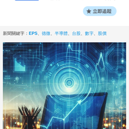
新聞關鍵字：
EPS
、
德微
、
半導體
、
台股
、
數字
、
股價