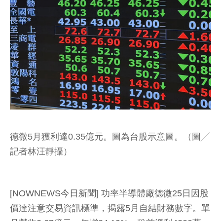
德微5月獲利達0.35億元。圖為台股示意圖。（圖╱
記者林汪靜攝）
[NOWNEWS今日新聞] 功率半導體廠德微25日因股
價達注意交易資訊標準，揭露5月自結財務數字。單