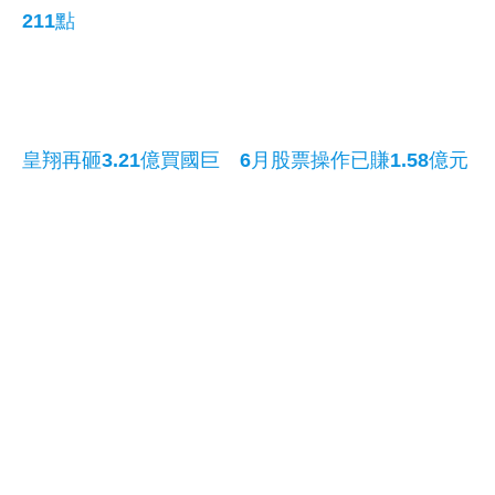
211點
皇翔再砸3.21億買國巨 6月股票操作已賺1.58億元