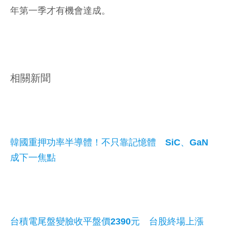
年第一季才有機會達成。
相關新聞
韓國重押功率半導體！不只靠記憶體 SiC、GaN
成下一焦點
台積電尾盤變臉收平盤價2390元 台股終場上漲