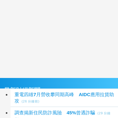
最新財經新聞
重電四雄7月營收攀同期高峰 AIDC應用拉貨助
攻
(26 分鐘前)
調查揭新住民防詐風險 45%曾遇詐騙
(29 分鐘