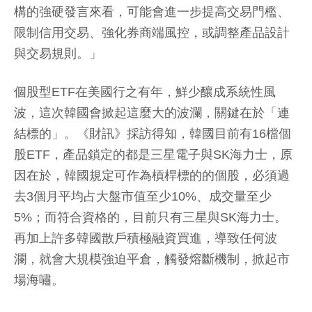
構的強硬發言來看，可能會進一步提高交易門檻、
限制信用交易、強化券商端風控，或調整產品設計
與交易規則。」
個股型ETF在美國行之有年，鮮少釀成系統性風
波，這次韓國會掀起這麼大的波瀾，關鍵在於「連
結標的」。《財訊》採訪得知，韓國目前有16檔個
股ETF，產品鎖定的都是三星電子與SK海力士，原
因在於，韓國規定可作為槓桿標的的個股，必須過
去3個月平均占大盤市值至少10%、成交量至少
5%；而符合資格的，目前只有三星與SK海力士。
再加上許多韓國散戶積極融資買進，導致任何波
瀾，就會大規模強迫平倉，觸發熔斷機制，掀起市
場海嘯。