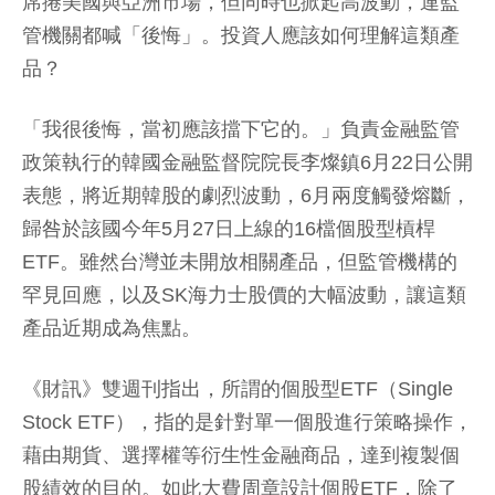
席捲美國與亞洲市場，但同時也掀起高波動，連監
管機關都喊「後悔」。投資人應該如何理解這類產
品？
「我很後悔，當初應該擋下它的。」負責金融監管
政策執行的韓國金融監督院院長李燦鎮6月22日公開
表態，將近期韓股的劇烈波動，6月兩度觸發熔斷，
歸咎於該國今年5月27日上線的16檔個股型槓桿
ETF。雖然台灣並未開放相關產品，但監管機構的
罕見回應，以及SK海力士股價的大幅波動，讓這類
產品近期成為焦點。
《財訊》雙週刊指出，所謂的個股型ETF（Single
Stock ETF），指的是針對單一個股進行策略操作，
藉由期貨、選擇權等衍生性金融商品，達到複製個
股績效的目的。如此大費周章設計個股ETF，除了