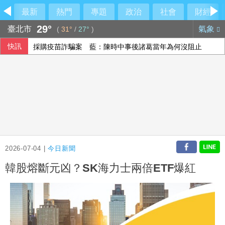
最新
熱門
專題
政治
社會
財經
29°
臺北市
氣象
(
31°
/
27°
)
快訊
採購疫苗詐騙案 藍：陳時中事後諸葛當年為何沒阻止
鄭宗哲3A敲安貢獻3打點 鄧愷威中繼挨轟無關勝敗
挺不挺鞭刑？黃國昌：白委下週四對四辯論
人才保衛戰要讓研發留台灣 半導體中心深化高階培育
2026-07-04 |
今日新聞
韓股熔斷元凶？SK海力士兩倍ETF爆紅