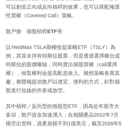
可以創造正向或反向槓桿的效果，也可以搭配掩護
性買權（Covered Call）策略。
散戶搶 個股槓桿ETF夯
以YieldMax TSLA期權收益策略ETF（TSLY）為
例，其並未持有特斯拉股票，而是透過選擇權合成
特斯拉的股價曝險，同時賣出個股買權（call選擇
權），收取權利金提高配息收入。雖然策略各異其
趣，都聲稱提供散戶以便宜、便利的方式，針對個
股進行短線的作多或放空。
其中槓桿／反向型的個股型ETF，因為近年股市大
多頭，散戶資金加速湧入；在相關產品2022年7月
橫空出世時，資產規模不到1億美元，截至2026年5