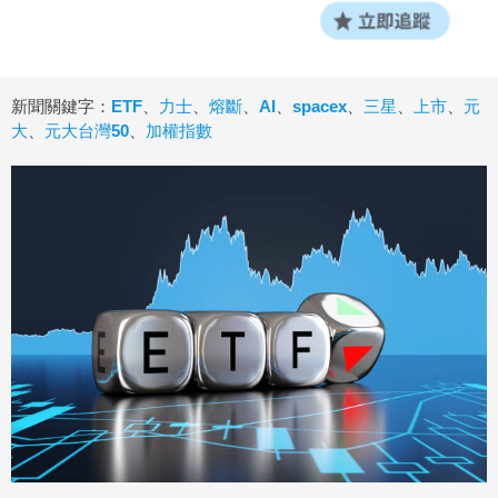
新聞關鍵字：
ETF
、
力士
、
熔斷
、
AI
、
spacex
、
三星
、
上市
、
元
大
、
元大台灣50
、
加權指數