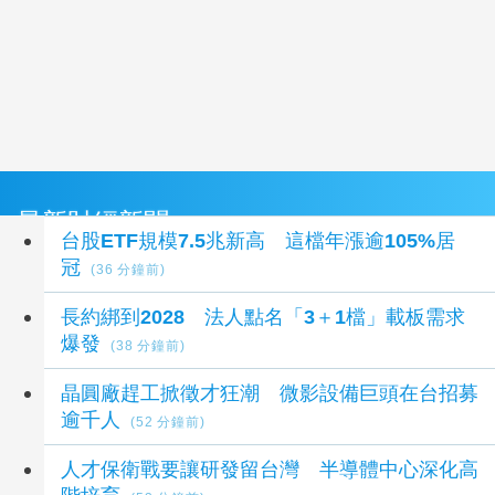
最新財經新聞
台股ETF規模7.5兆新高 這檔年漲逾105%居
冠
(36 分鐘前)
長約綁到2028 法人點名「3＋1檔」載板需求
爆發
(38 分鐘前)
晶圓廠趕工掀徵才狂潮 微影設備巨頭在台招募
逾千人
(52 分鐘前)
人才保衛戰要讓研發留台灣 半導體中心深化高