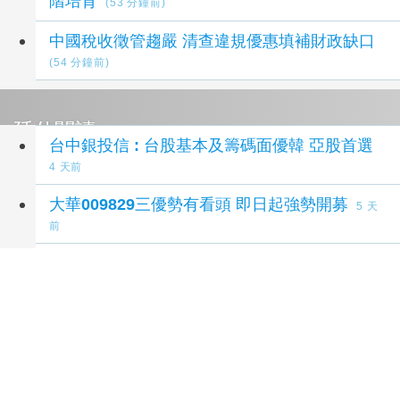
階培育
(53 分鐘前)
中國稅收徵管趨嚴 清查違規優惠填補財政缺口
(54 分鐘前)
延伸閱讀
台中銀投信 : 台股基本及籌碼面優韓 亞股首選
4 天前
大華009829三優勢有看頭 即日起強勢開募
5 天
前
證交所修正處置規定 券商公會：定期檢討有助
適應市場變化
6 天前
證交所修正處置規定 券商公會：有助適應市場
變化
6 天前
證交所放寬台股處置機制！縮短天數、撮合改2