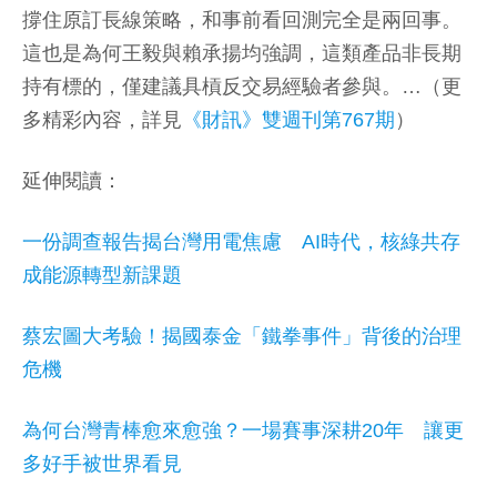
撐住原訂長線策略，和事前看回測完全是兩回事。
這也是為何王毅與賴承揚均強調，這類產品非長期
持有標的，僅建議具槓反交易經驗者參與。…（更
多精彩內容，詳見
《財訊》雙週刊第767期
）
延伸閱讀：
一份調查報告揭台灣用電焦慮 AI時代，核綠共存
成能源轉型新課題
蔡宏圖大考驗！揭國泰金「鐵拳事件」背後的治理
危機
為何台灣青棒愈來愈強？一場賽事深耕20年 讓更
多好手被世界看見