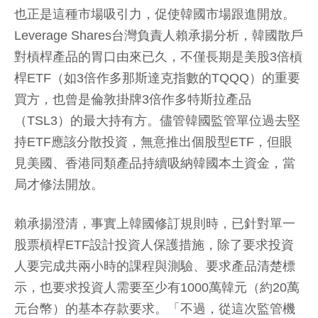
也正是這種市場吸引力，促使韓國市場跟進開放。
Leverage Shares台灣負責人賴承揚分析，韓國散戶
對槓桿產品的胃口由來已久，不僅長期是美股3倍槓
桿ETF（如3倍作多那斯達克指數的TQQQ）的重要
買方，也曾是倫敦掛牌3倍作多特斯拉產品
（TSL3）的最大持有方。儘管韓國監管單位過去堅
持ETF應該分散投資，無意推出個股型ETF，但眼
見美國、香港同類產品持續吸納韓國本土資金，當
局才修法開放。
賴承揚澄清，事實上韓國修訂規則時，已針對單一
股票槓桿ETF設計投資人保護措施，除了要求投資
人要完成共兩小時的課程與測驗、要求產品清楚標
示，也要求投資人需要至少有1000萬韓元（約20萬
元台幣）的基本存款要求。「不過，從這次監管機