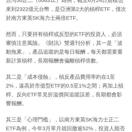
台灣50正二（00631L）為例，截至6月24日規模也
來到2322億元台幣，是亞洲第2大的槓桿ETF，僅次
於南方東英SK海力士兩倍ETF。
然而，只要持有槓桿或反型的ETF的投資人，必須
審慎注意風險。《財訊》雙週刊分析，其一是「波
動拖累」，產品追蹤的是每日報酬，每天都需要重
新計算槓桿，長期報酬會偏離槓桿倍數。
其二是「成本侵蝕」，槓反產品費用率約在1至
2%，遠高於市值型ETF的0.5至1%之間；再加上槓
桿、反向ETF常見折溢價與追蹤誤差，長期都會影
響報酬。
其三是「心理門檻」，以南方東英SK海力士正二
ETF為例，今年3月單月就回撤逾52%，投資人能否