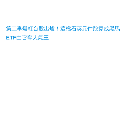
第二季爆紅台股出爐！這檔石英元件股竟成黑馬
ETF由它奪人氣王