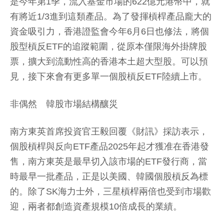
是今年第1季，流入基金市場的622億元港幣中，就
有將近1/3進到這類產品。為了發揮槓桿產品龐大的
資金吸引力，香港證監會今年6月6日也修法，將個
股型槓反ETF的追蹤範圍，從原本僅限海外掛牌股
票，擴大到流動性高的香港本土超大型股。可以預
見，接下來會有更多單一個股槓反ETF陸續上市。
非偶然 韓股市場結構釀災
南方東英首席投資官王毅回覆《財訊》採訪表示，
個股槓桿與反向ETF產品2025年起才獲准在香港發
售，南方東英是最早切入該市場的ETF發行商，當
時最早一批產品，正是以美國、韓國個股槓反為標
的。除了SK海力士外，三星槓桿兩倍也受到市場歡
迎，兩者都創造資產規模10倍成長的業績。