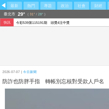
最新
熱門
專題
政治
社會
財經
29°
臺北市
(
31°
/
28°
)
快訊
今彩539第115191期 頭獎4注中獎
兆基屋管前董事長李建成涉侵占等 北檢聲押禁見
土耳其與沙烏地及巴基斯坦簽防禦協定 澄清無針對性
研華7月營收逾112億創單月新高 樺漢164億登同期高
2026-07-07 |
今日新聞
防詐也防胖手指 轉帳別忘核對受款人戶