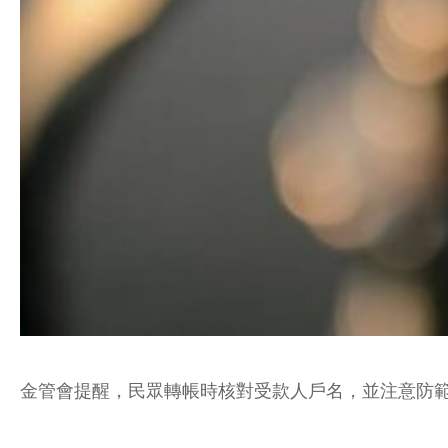
金管會提醒，民眾轉帳時核對受款人戶名，並注意防範詐