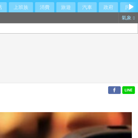
活
上班族
消費
旅遊
汽車
政府
房產
氣象