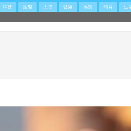
科技
國際
大陸
健康
娛樂
體育
生
名