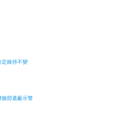
 決定維持不變
辦臉部遮蔽示警