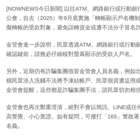
[NOWNEWS今日新聞] 以往ATM、網路銀行或
公會，自去（2025）年9月底實施「轉帳顯示戶名
擬轉帳的受款對象，避免誤轉資金或遭不法分子冒名
金管會進一步說明，民眾透過ATM、網路銀行或行動
確認鍵前，請務必仔細核對螢幕顯示的受款人戶名。
另外，近期仍有詐騙集團假冒金管會人員名義，例如
稱民眾涉入洗錢不法將予凍結帳戶、民眾個資遭盜用
金管會提醒，這些都是詐騙集團手法，請民眾切勿相
金管會也再次鄭重澄清，絕對不會以簡訊、LINE或
高警覺、小心查證。如有疑問，可撥打「165」警政署
名義。