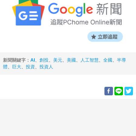
新聞關鍵字：
AI
、
創投
、
美元
、
美國
、
人工智慧
、
全國
、
半導
體
、
巨大
、
投資
、
投資人