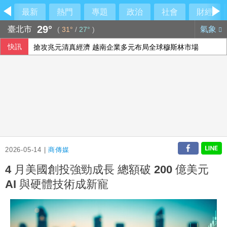
最新
熱門
專題
政治
社會
財經
29°
臺北市
氣象
(
31°
/
27°
)
快訊
搶攻兆元清真經濟 越南企業多元布局全球穆斯林市場
義大利埃特納火山警戒降級 機場重啟准航班入境
2026-05-14 |
商傳媒
4 月美國創投強勁成長 總額破 200 億美元
AI 與硬體技術成新寵