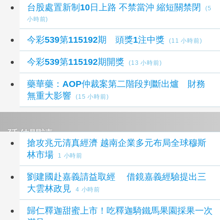
台股處置新制10日上路 不禁當沖 縮短關禁閉
(5
小時前)
今彩539第115192期 頭獎1注中獎
(11 小時前)
今彩539第115192期開獎
(13 小時前)
藥華藥：AOP仲裁案第二階段判斷出爐 財務
無重大影響
(15 小時前)
延伸閱讀
搶攻兆元清真經濟 越南企業多元布局全球穆斯
林市場
1 小時前
劉建國赴嘉義請益取經 借鏡嘉義經驗提出三
大雲林政見
4 小時前
歸仁釋迦甜蜜上市！吃釋迦騎鐵馬果園採果一次