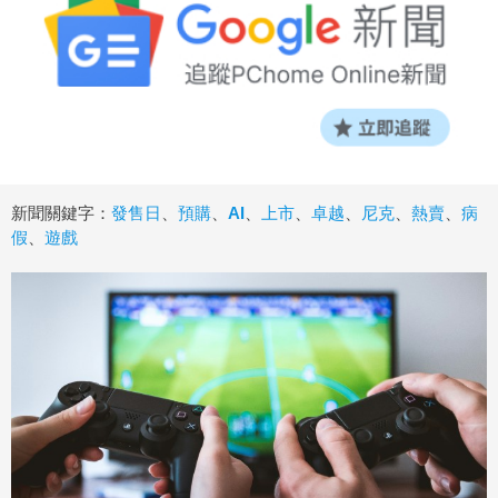
新聞關鍵字：
發售日
、
預購
、
AI
、
上市
、
卓越
、
尼克
、
熱賣
、
病
假
、
遊戲