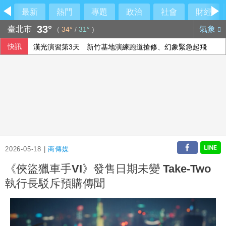
最新
熱門
專題
政治
社會
財經
33°
臺北市
氣象
(
34°
/
31°
)
快訊
漢光演習第3天 新竹基地演練跑道搶修、幻象緊急起飛
賴清德批台中是「食安破口」 盧秀燕反酸：關注我比食安還
狠敲慈濟10.6億惹議 陳昱瑄昔接BNT疫苗與陳時中同框
北韓夏季酷熱難當 官媒宣傳吃狗肉湯消暑
2026-05-18 |
商傳媒
《俠盜獵車手VI》發售日期未變 Take-Two
執行長駁斥預購傳聞