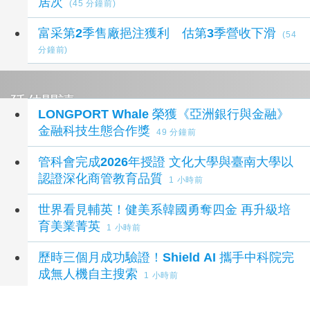
居次
(45 分鐘前)
富采第2季售廠挹注獲利 估第3季營收下滑
(54
分鐘前)
延伸閱讀
LONGPORT Whale 榮獲《亞洲銀行與金融》
金融科技生態合作獎
49 分鐘前
管科會完成2026年授證 文化大學與臺南大學以
認證深化商管教育品質
1 小時前
世界看見輔英！健美系韓國勇奪四金 再升級培
育美業菁英
1 小時前
歷時三個月成功驗證！Shield AI 攜手中科院完
成無人機自主搜索
1 小時前
台灣生物科技與應用微生物躋身世界前30強 東