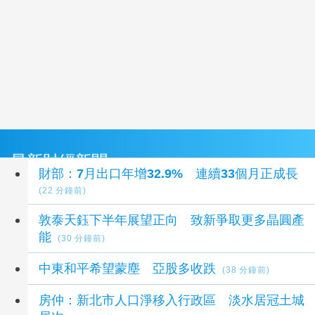
最新財經新聞
財部：7月出口年增32.9% 連續33個月正成長
(22 分鐘前)
敦泰天鈺下半年展望正向 致新爭取更多晶圓產
能
(30 分鐘前)
中東和平希望蒙塵 亞股多收跌
(38 分鐘前)
房仲：新北市人口淨移入行政區 淡水居冠土城