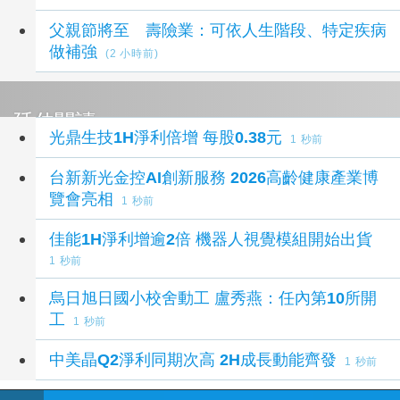
父親節將至 壽險業：可依人生階段、特定疾病
做補強
(2 小時前)
延伸閱讀
光鼎生技1H淨利倍增 每股0.38元
1 秒前
台新新光金控AI創新服務 2026高齡健康產業博
覽會亮相
1 秒前
佳能1H淨利增逾2倍 機器人視覺模組開始出貨
1 秒前
烏日旭日國小校舍動工 盧秀燕：任內第10所開
工
1 秒前
中美晶Q2淨利同期次高 2H成長動能齊發
1 秒前