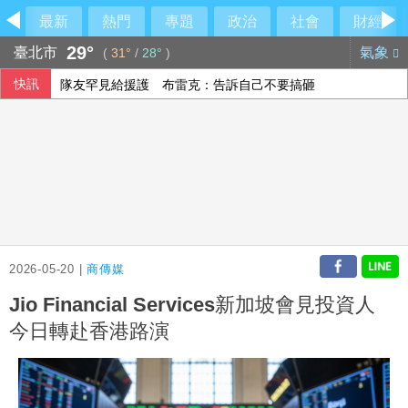
最新
熱門
專題
政治
社會
財經
29°
臺北市
氣象
(
31°
/
28°
)
快訊
隊友罕見給援護 布雷克：告訴自己不要搞砸
上緯第2季營收年增57% 所得稅加徵衝擊短期獲利
【中市長民調】江啟臣38.2%領先何欣純14.1% 各年齡層
林岳平執教400勝達陣 布雷克讚獲球員愛戴
2026-05-20 |
商傳媒
Jio Financial Services新加坡會見投資人
今日轉赴香港路演