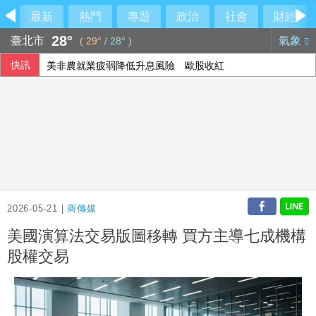
最新
熱門
專題
政治
社會
財經
28°
臺北市
氣象
(
29°
/
28°
)
快訊
美非農就業疲弱降低升息風險 歐股收紅
2026-05-21 |
商傳媒
美國演算法交易版圖移轉 買方主導七成機構
股權交易