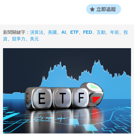
新聞關鍵字：
演算法
、
美國
、
AI
、
ETF
、
FED
、
互動
、
年前
、
投
資
、
競爭力
、
美元