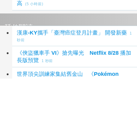
高
(5 小時前)
延伸閱讀
漢康-KY攜手「臺灣癌症登月計畫」 開發新藥
1
秒前
《俠盜獵車手 VI》搶先曝光 Netflix 8/28 播加
長版預覽
1 秒前
世界頂尖訓練家集結舊金山 《Pokémon
GO》同步推出 WCS 慶祝活動
1 秒前
虎山7月營收年減30.99%
1 秒前
中美晶Q2淨利同期次高 2H成長動能齊發
26 分鐘
前