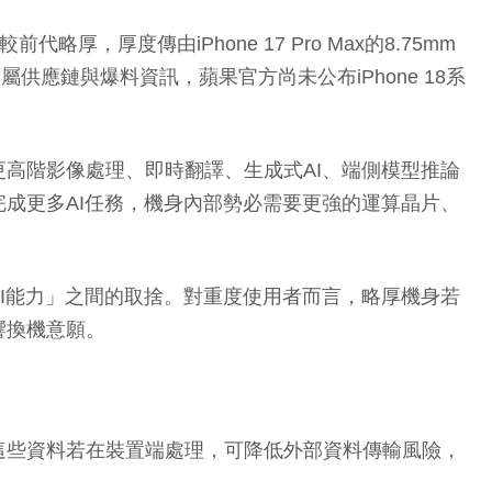
略厚，厚度傳由iPhone 17 Pro Max的8.75mm
供應鏈與爆料資訊，蘋果官方尚未公布iPhone 18系
高階影像處理、即時翻譯、生成式AI、端側模型推論
成更多AI任務，機身內部勢必需要更強的運算晶片、
I能力」之間的取捨。對重度使用者而言，略厚機身若
響換機意願。
這些資料若在裝置端處理，可降低外部資料傳輸風險，