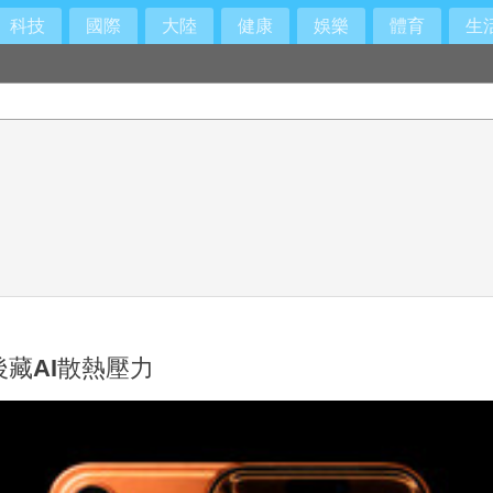
科技
國際
大陸
健康
娛樂
體育
生
後藏AI散熱壓力