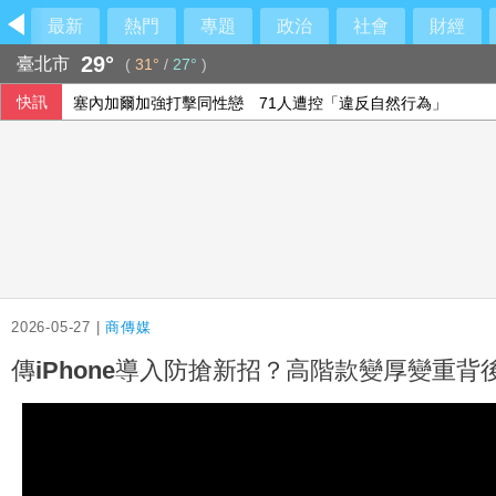
最新
熱門
專題
政治
社會
財經
29°
臺北市
(
31°
/
27°
)
快訊
塞內加爾加強打擊同性戀 71人遭控「違反自然行為」
兆基案 內政部：督促業者積極履約或轉讓契約
空腹運動好不好？中醫教你掌握最佳運動時機
泰90天內推校園安全標準 槍擊案後全國加強心理篩檢
2026-05-27 |
商傳媒
傳iPhone導入防搶新招？高階款變厚變重背