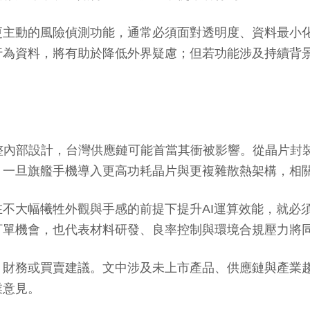
更主動的風險偵測功能，通常必須面對透明度、資料最小
行為資料，將有助於降低外界疑慮；但若功能涉及持續背
續調整內部設計，台灣供應鏈可能首當其衝被影響。從晶片
，一旦旗艦手機導入更高功耗晶片與更複雜散熱架構，相
不大幅犧牲外觀與手感的前提下提升AI運算效能，就必
訂單機會，也代表材料研發、良率控制與環境合規壓力將
、財務或買賣建議。文中涉及未上市產品、供應鏈與產業
業意見。