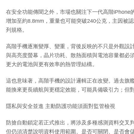
在安全功能傳聞之外，市場也關注下一代高階iPhone的硬體走向
增加至約8.8mm，重量也可能突破240公克，主因被
列規格。
高階手機逐漸變厚、變重，背後反映的不只是外觀設計
與高亮度螢幕，晶片功耗、散熱面積與電池容量都必須
更大的電池與更有效率的熱管理結構。
這也意味著，高階手機的設計邏輯正在改變。過去旗艦
能換來更長續航與更穩定效能，可能具備吸引力；但
隱私與安全並進 主動防護功能須面對監管檢視
防搶自動鎖定若正式推出，將涉及多種感測資料交叉
但仍須清楚說明資料使用範圍、是否可關閉、是否會