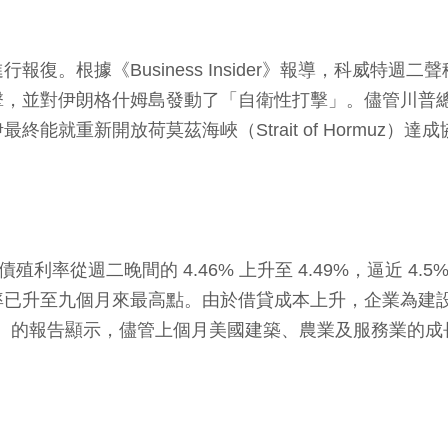
復。根據《Business Insider》報導，科威特
擊，並對伊朗格什姆島發動了「自衛性打擊」。儘管川普
就重新開放荷莫茲海峽（Strait of Hormuz）
殖利率從週二晚間的 4.46% 上升至 4.49%，逼近 
已升至九個月來最高點。由於借貸成本上升，企業為建設
 Management）的報告顯示，儘管上個月美國建築、農業