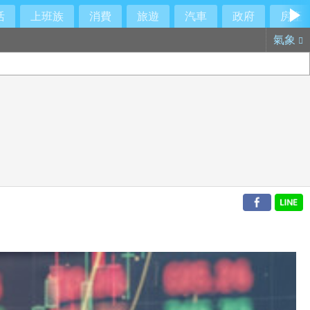
活
上班族
消費
旅遊
汽車
政府
房產
氣象