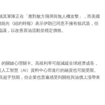
週二聲稱其軍隊正在「應對敵方飛彈與無人機攻擊」，而美國
總統向《紐約時報》表示伊朗已同意不擁有核武器，但
達成協議，以改善原油流動並穩定價格。
4.5% 的關鍵心理關卡。高殖利率可能減緩全球經濟成長，
人工智慧（AI）資料中心而進行的融資也可能受限。
及服務業的成長超乎預期，但企業也普遍感受到關稅與油價上漲帶來