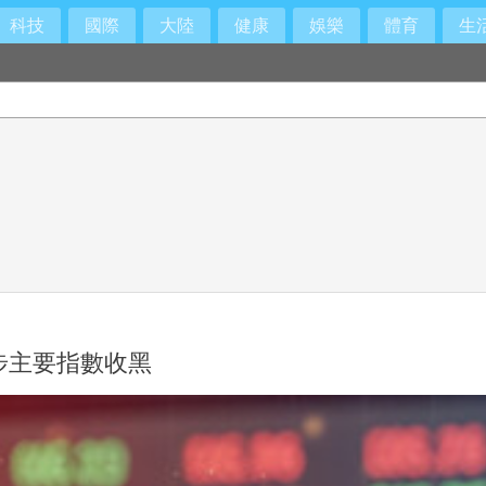
科技
國際
大陸
健康
娛樂
體育
生
步主要指數收黑