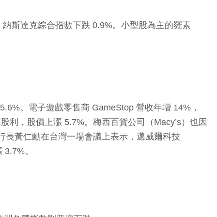
%；納斯達克綜合指數下跌 0.9%。小型股為主的羅素
6%。電子遊戲零售商 GameStop 營收年增 14%，
股利，股價上漲 5.7%。梅西百貨公司（Macy’s）也因
）執行長黃仁勳在台灣一場會議上表示，邁威爾科技
3.7%。