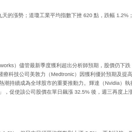
九天的漲勢；道瓊工業平均指數下挫 620 點，跌幅 1.2
etworks）儘管最新季度獲利超出分析師預期，股價仍下跌 5.
療科技公司美敦力（Medtronic）因獲利優於預期及提高
的熱潮持續成為全球股市的重要推動力。輝達（Nvidia
元公司」，促使該公司股價在單日飆漲 32.5% 後，週三再度上漲 