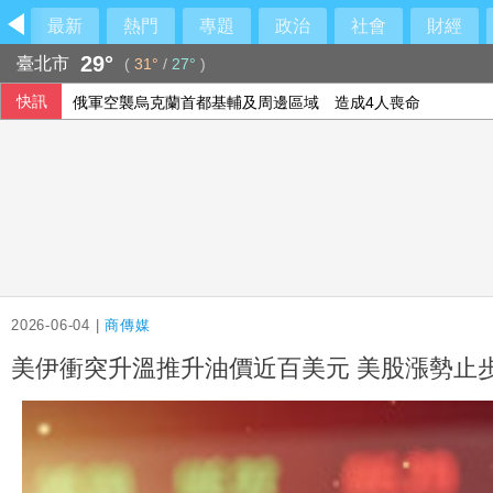
最新
熱門
專題
政治
社會
財經
29°
臺北市
(
31°
/
27°
)
快訊
俄軍空襲烏克蘭首都基輔及周邊區域 造成4人喪命
今彩539第115192期 頭獎1注中獎
2026-06-04 |
商傳媒
美伊衝突升溫推升油價近百美元 美股漲勢止