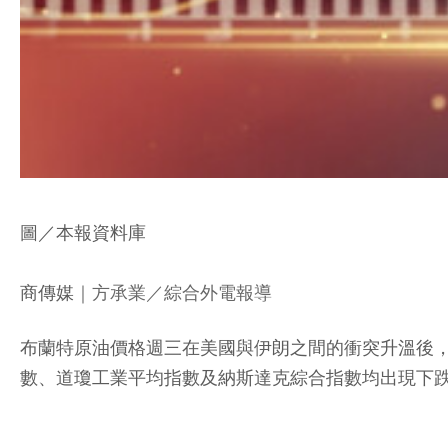
圖／本報資料庫
商傳媒
｜方承業／綜合外電報導
布蘭特原油價格週三在美國與伊朗之間的衝突升溫後，攀升
數、道瓊工業平均指數及納斯達克綜合指數均出現下