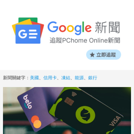
新聞關鍵字：
美國
、
信用卡
、
凍結
、
能源
、
銀行