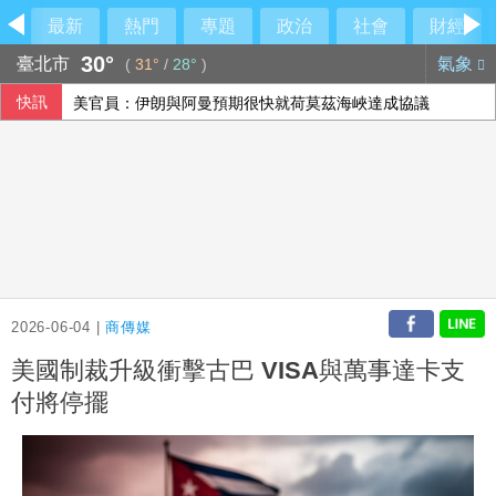
最新
熱門
專題
政治
社會
財經
30°
臺北市
氣象
(
31°
/
28°
)
快訊
美官員：伊朗與阿曼預期很快就荷莫茲海峽達成協議
2026-06-04 |
商傳媒
美國制裁升級衝擊古巴 VISA與萬事達卡支
付將停擺