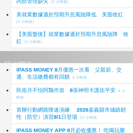
內部管理缺失
(2 小時前)
美就業數據遜於預期升息風險降低 美股收紅
(2 小時前)
【美股盤後】就業數據遜於預期升息風險降 收
紅
(2 小時前)
延伸閱讀
iPASS MONEY 8月優惠一次看 父親節、交
通、生活繳費都有回饋
4 小時前
民俗月不怕阿飄作祟 6張神明卡護佑平安
4 小
時前
首辦行動網路降速演練 2026嘉義縣市城鎮韌
性（防空）演習8/1日登場
12 小時前
iPASS MONEY APP 8月必收優惠！ 吃喝玩樂