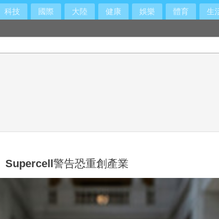
科技
國際
大陸
健康
娛樂
體育
生
Supercell警告恐重創產業