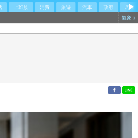
活
上班族
消費
旅遊
汽車
政府
房產
氣象