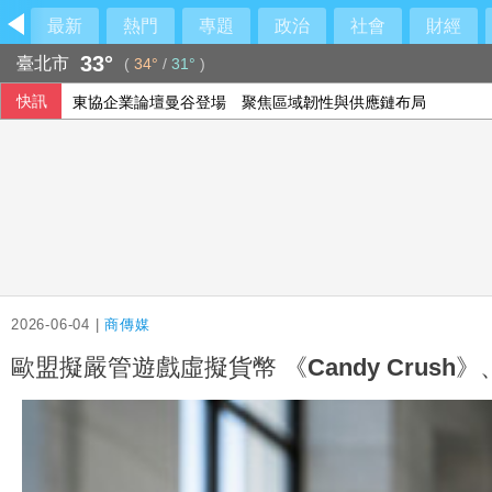
最新
熱門
專題
政治
社會
財經
33°
臺北市
(
34°
/
31°
)
快訊
東協企業論壇曼谷登場 聚焦區域韌性與供應鏈布局
台鐵車廂內疑聲量大遭勸阻釀衝突 翁擬提告傷害
美法官擋下戰爭部決定 暫止藥明康德列中國軍企名單
李建成涉吸金18億遭收押 侵占近7億替前妻買愛馬仕、賓利
2026-06-04 |
商傳媒
歐盟擬嚴管遊戲虛擬貨幣 《Candy Crush》、