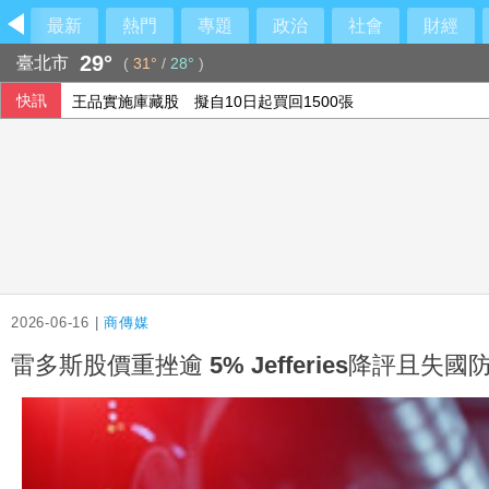
最新
熱門
專題
政治
社會
財經
29°
臺北市
(
31°
/
28°
)
快訊
王品實施庫藏股 擬自10日起買回1500張
獅隊遭完封後猛攻8分降龍 林岳平：總是要發揮
外溢保單上半年新契約保費收入488億 超越去年全年
高溫衝擊 韓國職棒連日取消賽事、11日起晚間7時開打
2026-06-16 |
商傳媒
雷多斯股價重挫逾 5% Jefferies降評且失