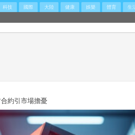
科技
國際
大陸
健康
娛樂
體育
生
國防合約引市場擔憂