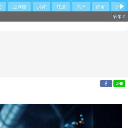
活
上班族
消費
旅遊
汽車
政府
房產
氣象