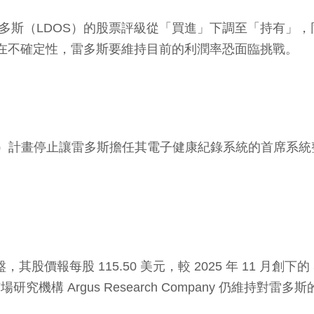
告，該投行已將雷多斯（LDOS）的股票評級從「買進」下調至「持有
美國國防開支存在不確定性，雷多斯要維持目前的利潤率恐面臨挑戰。
Agency）計畫停止讓雷多斯擔任其電子健康紀錄系統的首席
報每股 115.50 美元，較 2025 年 11 月創下的 52
機構 Argus Research Company 仍維持對雷多