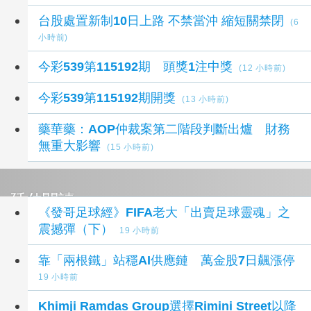
台股處置新制10日上路 不禁當沖 縮短關禁閉
(6
小時前)
今彩539第115192期 頭獎1注中獎
(12 小時前)
今彩539第115192期開獎
(13 小時前)
藥華藥：AOP仲裁案第二階段判斷出爐 財務
無重大影響
(15 小時前)
延伸閱讀
《發哥足球經》FIFA老大「出賣足球靈魂」之
震撼彈（下）
19 小時前
靠「兩根鐵」站穩AI供應鏈 萬金股7日飆漲停
19 小時前
Khimji Ramdas Group選擇Rimini Street以降