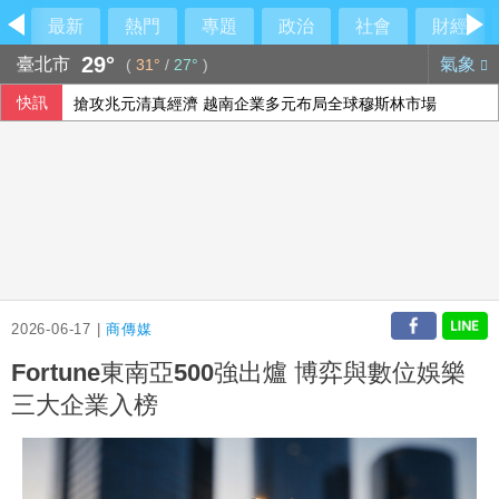
最新
熱門
專題
政治
社會
財經
29°
臺北市
氣象
(
31°
/
27°
)
快訊
搶攻兆元清真經濟 越南企業多元布局全球穆斯林市場
義大利埃特納火山警戒降級 機場重啟准航班入境
2026-06-17 |
商傳媒
Fortune東南亞500強出爐 博弈與數位娛樂
三大企業入榜