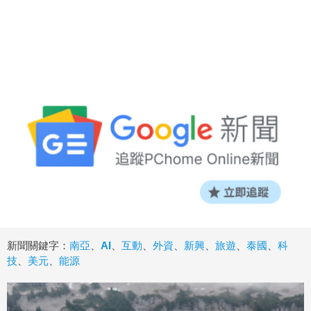
新聞關鍵字：
南亞
、
AI
、
互動
、
外資
、
新興
、
旅遊
、
泰國
、
科
技
、
美元
、
能源