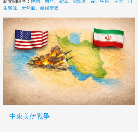
新聞關鍵字：
伊朗
、
南亞
、
能源
、
能源署
、
AI
、
中東
、
主管
、
再
生能源
、
天然氣
、
氣候變遷
中東美伊戰爭