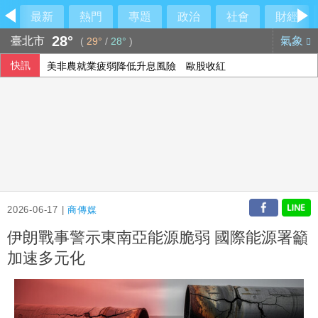
最新
熱門
專題
政治
社會
財經
28°
臺北市
氣象
(
29°
/
28°
)
快訊
美非農就業疲弱降低升息風險 歐股收紅
2026-06-17 |
商傳媒
伊朗戰事警示東南亞能源脆弱 國際能源署籲
加速多元化