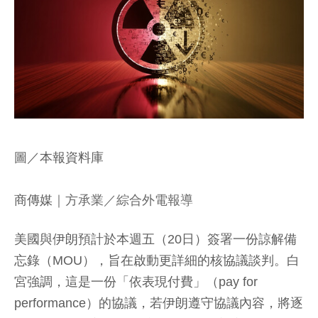
圖／本報資料庫
商傳媒
｜方承業／綜合外電報導
美國與伊朗預計於本週五（20日）簽署一份諒解備
忘錄（MOU），旨在啟動更詳細的核協議談判。白
宮強調，這是一份「依表現付費」（pay for
performance）的協議，若伊朗遵守協議內容，將逐