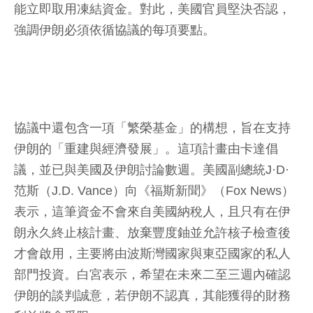
能立即取用凍結資金。對此，美國官員堅決否認，
強調伊朗必須依循協議的每項要點。
協議中還包含一項「繁榮基金」的構想，旨在支持
伊朗的「重建與經濟發展」。這項計畫由卡達倡
議，並已與美國及伊朗討論數週。美國副總統J·D·
范斯（J.D. Vance）向《福斯新聞》（Fox News）
表示，這筆資金不會來自美國納稅人，且只有在伊
朗永久終止核計畫、放棄豐度鈾並允許核子檢查後
才會啟用，主要將由波斯灣國家與東亞國家的私人
部門投資。白宮表示，希望在未來二至三週內確認
伊朗的談判誠意，若伊朗不認真，其能獲得的財務