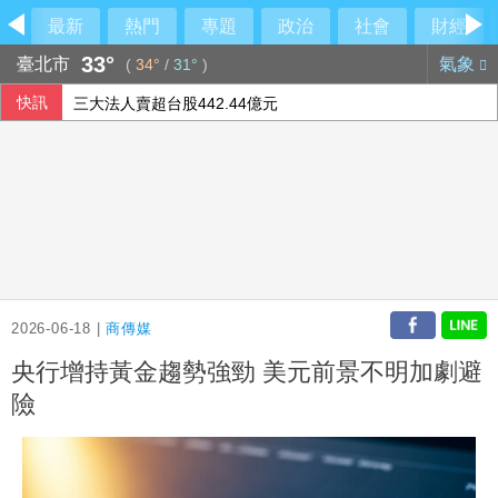
最新
熱門
專題
政治
社會
財經
33°
臺北市
氣象
(
34°
/
31°
)
快訊
三大法人賣超台股442.44億元
王俊強：川湖是台股最純的AI股 看下半年需求續強
四貸同堂風險受矚 銀行緊盯資金用途強化風控
科技股財報不如預期 日經指數走跌
2026-06-18 |
商傳媒
央行增持黃金趨勢強勁 美元前景不明加劇避
險