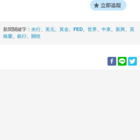
新聞關鍵字：
央行
、
美元
、
黃金
、
FED
、
世界
、
中東
、
新興
、
英
格蘭
、
銀行
、
關稅