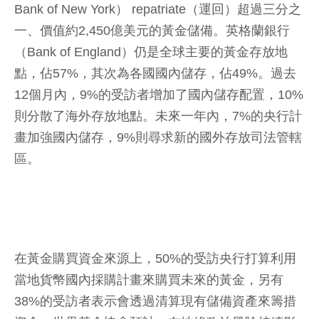
Bank of New York） repatriate（運回）超過三分之
一、價值約2,450億美元的黃金儲備。英格蘭銀行
（Bank of England）仍是全球主要的黃金存放地
點，佔57%，其次為各國國內儲存，佔49%。過去
12個月內，9%的受訪者增加了國內儲存配置，10%
則分散了海外存放地點。未來一年內，7%的央行計
畫加強國內儲存，9%則尋求新的國外存放司法管轄
區。
在黃金購買資金來源上，50%的受訪央行打算利用
當地貨幣國內採購計畫來購買未來的黃金，另有
38%的受訪者表示會透過清算現有儲備資產來籌措