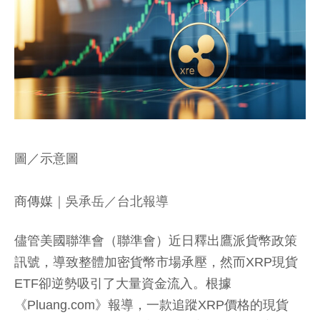
圖／示意圖
商傳媒
｜吳承岳／台北報導
儘管美國聯準會（聯準會）近日釋出鷹派貨幣政策
訊號，導致整體加密貨幣市場承壓，然而XRP現貨
ETF卻逆勢吸引了大量資金流入。根據
《Pluang.com》報導，一款追蹤XRP價格的現貨