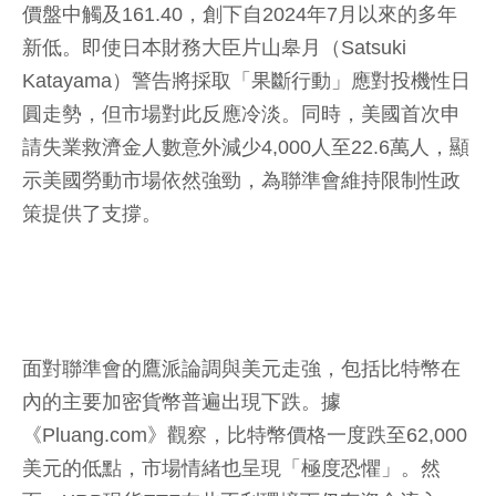
價盤中觸及161.40，創下自2024年7月以來的多年
新低。即使日本財務大臣片山皋月（Satsuki
Katayama）警告將採取「果斷行動」應對投機性日
圓走勢，但市場對此反應冷淡。同時，美國首次申
請失業救濟金人數意外減少4,000人至22.6萬人，顯
示美國勞動市場依然強勁，為聯準會維持限制性政
策提供了支撐。
面對聯準會的鷹派論調與美元走強，包括比特幣在
內的主要加密貨幣普遍出現下跌。據
《Pluang.com》觀察，比特幣價格一度跌至62,000
美元的低點，市場情緒也呈現「極度恐懼」。然