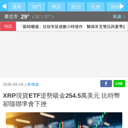
最新
熱門
專題
政治
社會
財經
29°
臺北市
氣象
(
31°
/
27°
)
快訊
「眼睛曬傷」症狀常延後數小時發作 醫揭常見警訊與夏季護
休達移民潮釀西義爭端 歐盟:邊境管制可望很快解除
北市女住家產子夭折 檢警將相驗釐清死因
漢光首驗證隨軍記者 學者：媒體受指管、軍方尊重報導
2026-06-19 |
商傳媒
XRP現貨ETF逆勢吸金254.5萬美元 比特幣
卻隨聯準會下挫