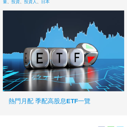
量
、
投資
、
投資人
、
日本
熱門月配 季配高股息ETF一覽