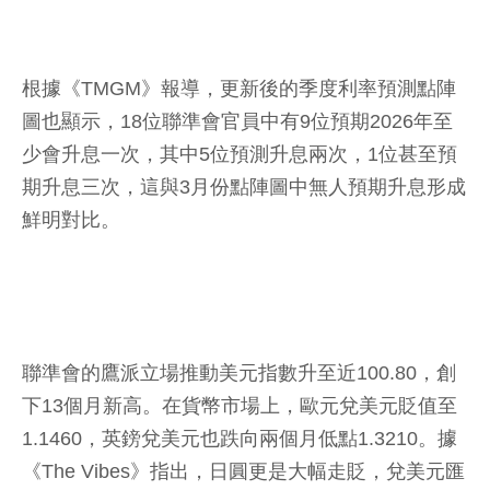
根據《TMGM》報導，更新後的季度利率預測點陣
圖也顯示，18位聯準會官員中有9位預期2026年至
少會升息一次，其中5位預測升息兩次，1位甚至預
期升息三次，這與3月份點陣圖中無人預期升息形成
鮮明對比。
聯準會的鷹派立場推動美元指數升至近100.80，創
下13個月新高。在貨幣市場上，歐元兌美元貶值至
1.1460，英鎊兌美元也跌向兩個月低點1.3210。據
《The Vibes》指出，日圓更是大幅走貶，兌美元匯