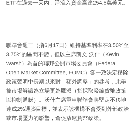
ETF在過去一天內，淨流入資金高達254.5萬美元。
聯準會週三（指6月17日）維持基準利率在3.50%至
3.75%的區間不變，但以主席凱文·沃什（Kevin
Warsh）為首的聯邦公開市場委員會（Federal
Open Market Committee, FOMC）卻一致決定移除
政策聲明中長期以來對「額外調整」的參考，此舉
被市場解讀為立場更為鷹派（指採取緊縮貨幣政策
以抑制通膨）。沃什主席重申聯準會將堅定不移地
達成2%通膨目標，並表示該機構不會受到外部政治
或市場壓力的影響，倉促放鬆貨幣政策。