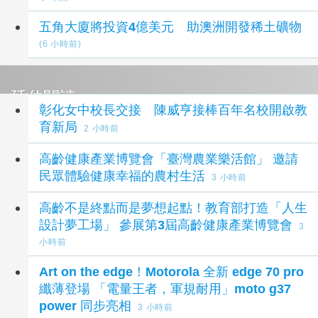
五角大廈將投資4億美元 助澳洲開發稀土礦物
(6 小時前)
延伸閱讀
彰化女中校長交接 陳威亨接棒百年名校開啟教
育新局
2 小時前
高齡健康產業博覽會「臺灣農業樂活館」 邀請
民眾體驗健康幸福的農村生活
3 小時前
高齡不是終點而是夢想起點！教育部打造「人生
設計夢工場」 參展第3屆高齡健康產業博覽會
3
小時前
Art on the edge！Motorola 全新 edge 70 pro
纖薄登場 「電量王者，軍規耐用」moto g37
power 同步亮相
3 小時前