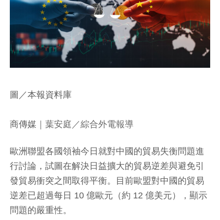
圖／本報資料庫
商傳媒
｜葉安庭／綜合外電報導
歐洲聯盟各國領袖今日就對中國的貿易失衡問題進
行討論，試圖在解決日益擴大的貿易逆差與避免引
發貿易衝突之間取得平衡。目前歐盟對中國的貿易
逆差已超過每日 10 億歐元（約 12 億美元），顯示
問題的嚴重性。