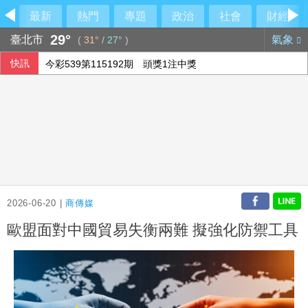
最新
熱門
專題
政治
社會
財經
29°
臺北市
氣象
(
31°
/
27°
)
快訊
今彩539第115192期 頭獎1注中獎
2026-06-20 |
商傳媒
歐盟面對中國貿易失衡兩難 擬強化防禦工具