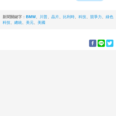
新聞關鍵字：
BMW
、
川普
、
晶片
、
比利時
、
科技
、
競爭力
、
綠色
科技
、
總統
、
美元
、
美國