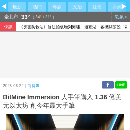
最新
熱門
專題
政治
社會
財經
33°
臺北市
氣象
(
34°
/
31°
)
快訊
《災害防救法》修法拍板增列海嘯、堰塞湖 各機關須設「災
藍批台糖成毒油事件破口 質疑「綠友友」掌權籲卓榮泰、石
蘇力揚扳倒大馬新秀尤陽 晉韓國羽球大師賽8強
雄獅上半年EPS 7.27元 下半年營收獲利可期
2026-06-22 |
商傳媒
BitMine Immersion 大手筆購入 1.36 億美
元以太坊 創今年最大手筆