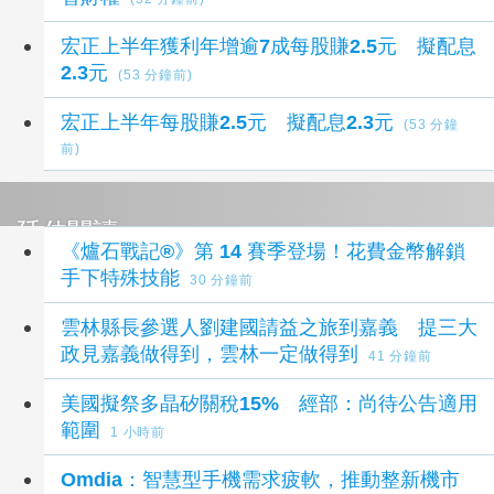
宏正上半年獲利年增逾7成每股賺2.5元 擬配息
2.3元
(53 分鐘前)
宏正上半年每股賺2.5元 擬配息2.3元
(53 分鐘
前)
延伸閱讀
《爐石戰記®》第 14 賽季登場！花費金幣解鎖
手下特殊技能
30 分鐘前
雲林縣長參選人劉建國請益之旅到嘉義 提三大
政見嘉義做得到，雲林一定做得到
41 分鐘前
美國擬祭多晶矽關稅15% 經部：尚待公告適用
範圍
1 小時前
Omdia：智慧型手機需求疲軟，推動整新機市