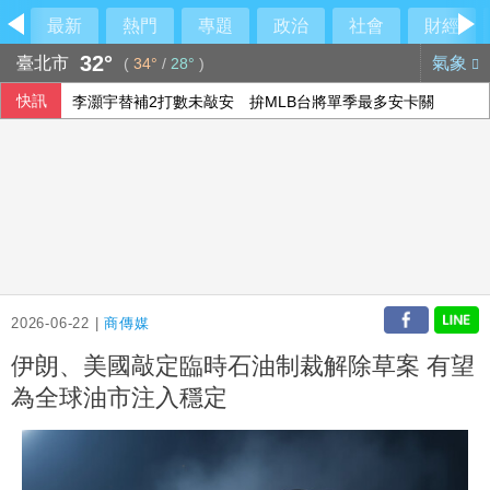
最新
熱門
專題
政治
社會
財經
32°
臺北市
氣象
(
34°
/
28°
)
快訊
李灝宇替補2打數未敲安 拚MLB台將單季最多安卡關
7月CPI年增率2.54%連3月破通膨警戒線 雞蛋漲幅近10%
颱風白海豚侵襲日本沖繩3傷 各地實施交管
高雄議員范織欽涉向土木包商索賄 橋檢聲押禁見
2026-06-22 |
商傳媒
伊朗、美國敲定臨時石油制裁解除草案 有望
為全球油市注入穩定