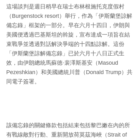
這場談判是週日稍早在瑞士布林根施托克度假村
（Burgenstock resort）舉行，作為「伊斯蘭堡諒解
備忘錄」框架的一部分。早在六月十四日，伊朗與
美國便透過巴基斯坦的斡旋，宣布達成一項旨在結
束戰爭並透過對話解決爭端的十四點諒解。這份
「伊斯蘭堡諒解備忘錄」已於六月十八日正式生
效，由伊朗總統馬蘇德·裴澤斯基安（Masoud
Pezeshkian）和美國總統川普（Donald Trump）共
同電子簽署。
該備忘錄的關鍵條款包括結束包括黎巴嫩在內的所
有戰線敵對行動、重新開放荷莫茲海峽（Strait of