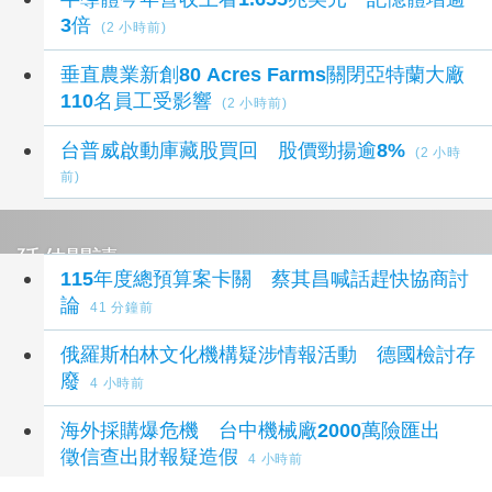
3倍
(2 小時前)
垂直農業新創80 Acres Farms關閉亞特蘭大廠
110名員工受影響
(2 小時前)
台普威啟動庫藏股買回 股價勁揚逾8%
(2 小時
前)
延伸閱讀
115年度總預算案卡關 蔡其昌喊話趕快協商討
論
41 分鐘前
俄羅斯柏林文化機構疑涉情報活動 德國檢討存
廢
4 小時前
海外採購爆危機 台中機械廠2000萬險匯出
徵信查出財報疑造假
4 小時前