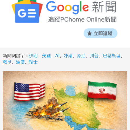
新聞關鍵字：
伊朗
、
美國
、
AI
、
凍結
、
原油
、
川普
、
巴基斯坦
、
戰爭
、
油價
、
瑞士