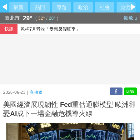
最新
熱門
專題
政治
社會
財經
29°
臺北市
氣象
(
32°
/
28°
)
快訊
乾杯7月營收「受惠暑假旺季」
瓦城第三季「雙品牌」進駐台東
【內幕】竹北市長「藍白合大限」將至 國民黨已作好「三腳
重電四雄7月營收攀同期高峰 AIDC應用拉貨助攻
2026-06-23 |
商傳媒
美國經濟展現韌性 Fed重估通膨模型 歐洲卻
憂AI成下一場金融危機導火線