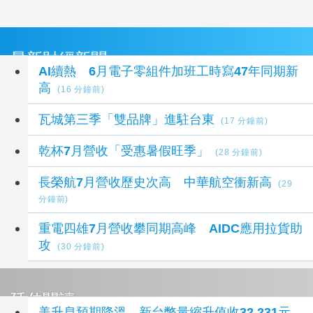
最新財經新聞
AI續熱 6月電子零組件加班工時寫47年同期新
高
(16 分鐘前)
瓦城第三季「雙品牌」進駐台東
(17 分鐘前)
乾杯7月營收「受惠暑假旺季」
(28 分鐘前)
長榮航7月營收歷史次高 中華航空衝新高
(29
分鐘前)
重電四雄7月營收攀同期高峰 AIDC應用拉貨助
攻
(30 分鐘前)
延伸閱讀
美升息預期降溫 新台幣量縮升值收32.231元