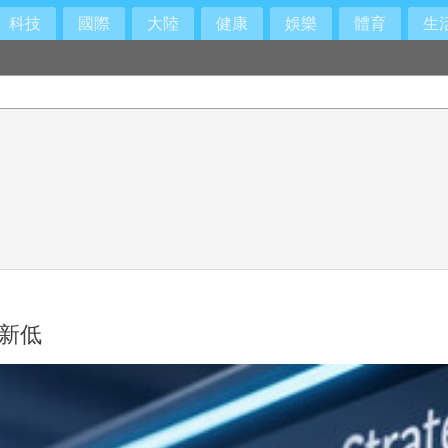
科技
國際
大陸
健康
娛樂
體育
生
年新低