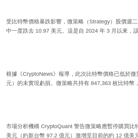
受比特幣價格暴跌影響，微策略（Strategy）股價週二重
中一度跌去 10.97 美元。這是自 2024 年 3 月以來
根據《CryptoNews》報導，此次比特幣價格已低於微策
元）的未實現虧損。微策略共持有 847,363 枚比特幣，
市場分析機構 CryptoQuant 警告微策略應暫停
美元（約新台幣 97.2 億元）激增至目前的約 12 