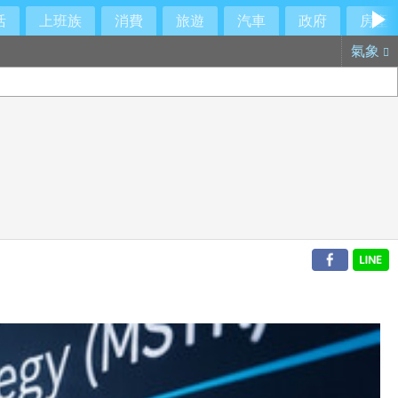
活
上班族
消費
旅遊
汽車
政府
房產
氣象