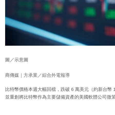
圖／示意圖
商傳媒
｜方承業／綜合外電報導
比特幣價格本週大幅回檔，跌破 6 萬美元（約新台幣 19
並重創將比特幣作為主要儲備資產的美國軟體公司微策略（