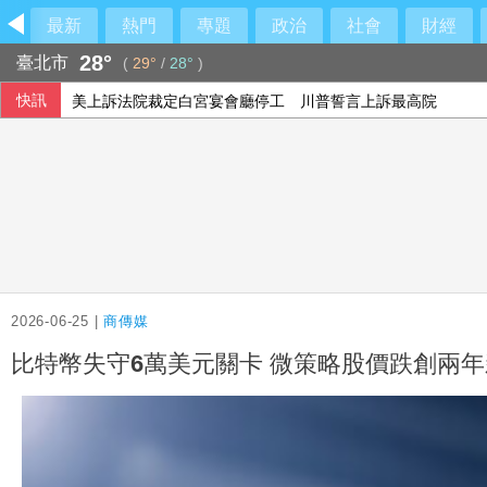
最新
熱門
專題
政治
社會
財經
28°
臺北市
(
29°
/
28°
)
快訊
美上訴法院裁定白宮宴會廳停工 川普誓言上訴最高院
2026-06-25 |
商傳媒
比特幣失守6萬美元關卡 微策略股價跌創兩