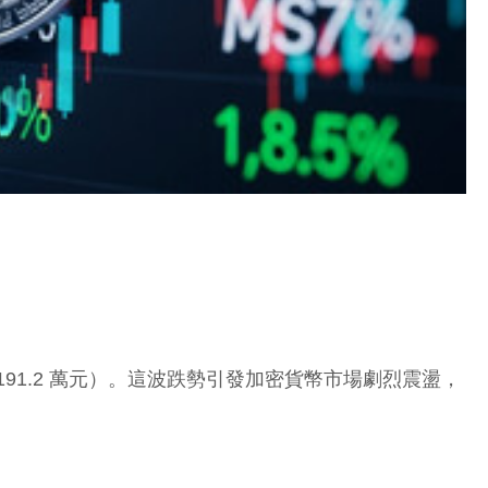
 191.2 萬元）。這波跌勢引發加密貨幣市場劇烈震盪，