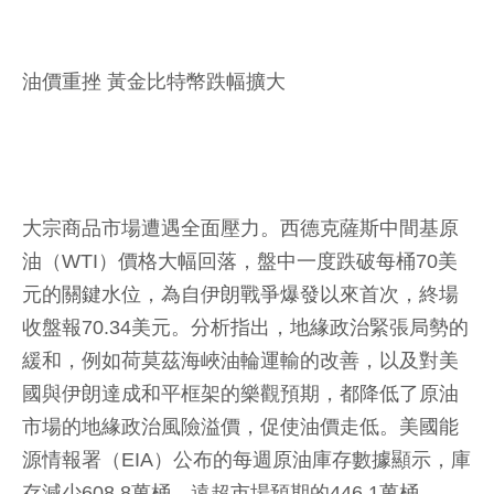
油價重挫 黃金比特幣跌幅擴大
大宗商品市場遭遇全面壓力。西德克薩斯中間基原
油（WTI）價格大幅回落，盤中一度跌破每桶70美
元的關鍵水位，為自伊朗戰爭爆發以來首次，終場
收盤報70.34美元。分析指出，地緣政治緊張局勢的
緩和，例如荷莫茲海峽油輪運輸的改善，以及對美
國與伊朗達成和平框架的樂觀預期，都降低了原油
市場的地緣政治風險溢價，促使油價走低。美國能
源情報署（EIA）公布的每週原油庫存數據顯示，庫
存減少608.8萬桶，遠超市場預期的446.1萬桶。