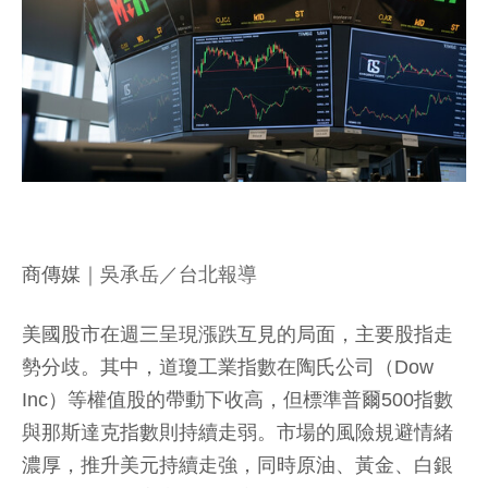
商傳媒
｜吳承岳／台北報導
美國股市在週三呈現漲跌互見的局面，主要股指走
勢分歧。其中，道瓊工業指數在陶氏公司（Dow
Inc）等權值股的帶動下收高，但標準普爾500指數
與那斯達克指數則持續走弱。市場的風險規避情緒
濃厚，推升美元持續走強，同時原油、黃金、白銀