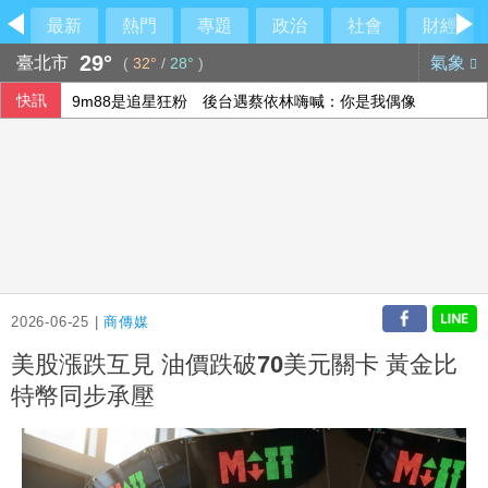
最新
熱門
專題
政治
社會
財經
29°
臺北市
氣象
(
32°
/
28°
)
快訊
9m88是追星狂粉 後台遇蔡依林嗨喊：你是我偶像
巨大前7月營收年減7.4% 美利達減少13%
3C新品、暑假需求挹注 電商雙雄7月營收齊成長
心疼妻小無處可去！郭哲敏聲請大直豪宅解封 高院裁定：繳2
2026-06-25 |
商傳媒
美股漲跌互見 油價跌破70美元關卡 黃金比
特幣同步承壓