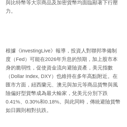
與比特幣等大宗商品及加密貨幣均面臨顯著下行壓
力。
根據《investingLive》報導，投資人對聯邦準備制
度（Fed）可能在2026年升息的預期，加上股市本
身的脆弱性，促使資金流向避險資產，美元指數
（Dollar Index, DXY）也維持在多年高點附近。在
匯市方面，紐西蘭元、澳元與加元等商品貨幣與風
險偏好型貨幣成為最大輸家，兌美元分別下跌
0.41%、0.30%和0.18%。與此同時，傳統避險貨幣
如日圓則相對抗跌。