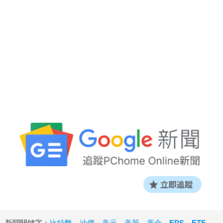
新聞關鍵字：
比特幣
、
油價
、
美元
、
美股
、
黃金
、
EPS
、
ETF
、