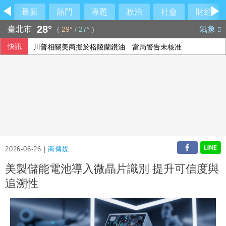
最新
熱門
專題
政治
社會
財經
28°
臺北市
氣象
(
29°
/
27°
)
快訊
川普相關美商擬於格陵蘭鑽油 當局警告未核准
中菲民主礁衝突升溫 美批北京破壞穩定、力挺馬尼拉
2026-06-26 |
商傳媒
美製儲能電池導入微晶片識別 提升可信度與
追溯性