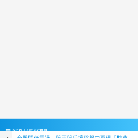
最新財經新聞
台股開低震盪 股王股后撐盤盤中再現「雙萬