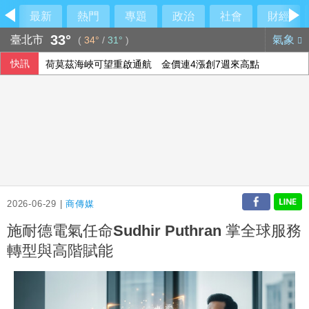
最新
熱門
專題
政治
社會
財經
33°
臺北市
氣象
(
34°
/
31°
)
快訊
荷莫茲海峽可望重啟通航 金價連4漲創7週來高點
漢光42演習登場！卓揆：政府當國軍最強後盾
台股開低震盪 股王股后撐盤盤中再現「雙萬金」
今是關聖帝君聖誕 李四川曝辦公室的關公像是「侯友宜親傳
2026-06-29 |
商傳媒
施耐德電氣任命Sudhir Puthran 掌全球服務
轉型與高階賦能