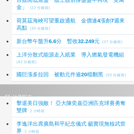
金」
(22 分鐘前)
荷莫茲海峽可望重啟通航 金價連4漲創7週來
高點
(30 分鐘前)
新台幣午盤升6.6分 暫收32.249元
(37 分鐘前)
上洋分散式能源走入紙業 導入燃氣發電機組
(42 分鐘前)
國巨漲多拉回 被動元件逾20檔翻黑
(50 分鐘前)
延伸閱讀
擊退美日強敵！ 亞大陳奕嘉亞洲匹克球賽勇奪
雙牌
2 小時前
李逸洋出席廣島和平紀念儀式 籲實現無核武世
界
2 小時前