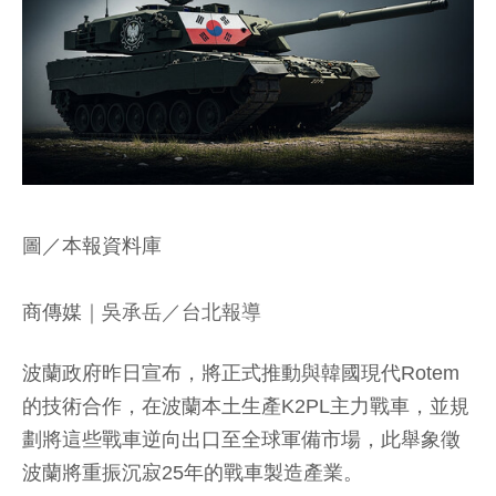
圖／本報資料庫
商傳媒
｜吳承岳／台北報導
波蘭政府昨日宣布，將正式推動與韓國現代Rotem
的技術合作，在波蘭本土生產K2PL主力戰車，並規
劃將這些戰車逆向出口至全球軍備市場，此舉象徵
波蘭將重振沉寂25年的戰車製造產業。