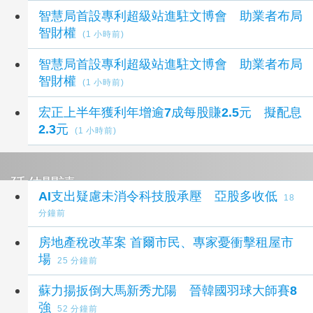
智慧局首設專利超級站進駐文博會 助業者布局
智財權
(1 小時前)
智慧局首設專利超級站進駐文博會 助業者布局
智財權
(1 小時前)
宏正上半年獲利年增逾7成每股賺2.5元 擬配息
2.3元
(1 小時前)
延伸閱讀
AI支出疑慮未消令科技股承壓 亞股多收低
18
分鐘前
房地產稅改革案 首爾市民、專家憂衝擊租屋市
場
25 分鐘前
蘇力揚扳倒大馬新秀尤陽 晉韓國羽球大師賽8
強
52 分鐘前