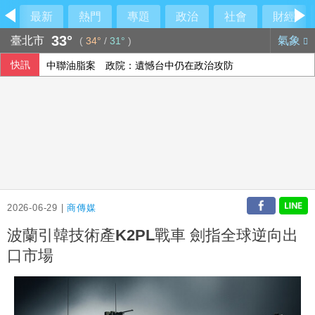
最新
熱門
專題
政治
社會
財經
33°
臺北市
氣象
(
34°
/
31°
)
快訊
中聯油脂案 政院：遺憾台中仍在政治攻防
房地產稅改革案 首爾市民、專家憂衝擊租屋市場
藍批台糖成毒油事件破口 質疑「綠友友」掌權籲卓榮泰、石
《災害防救法》修法拍板增列海嘯、堰塞湖 各機關須設「災
2026-06-29 |
商傳媒
波蘭引韓技術產K2PL戰車 劍指全球逆向出
口市場