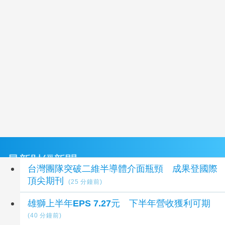
最新財經新聞
台灣團隊突破二維半導體介面瓶頸 成果登國際
頂尖期刊
(25 分鐘前)
雄獅上半年EPS 7.27元 下半年營收獲利可期
(40 分鐘前)