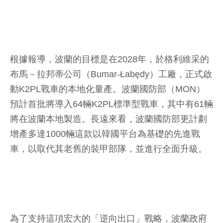
根據報導，波蘭的目標是在2028年，於格利維采的
布馬－拉邦蒂公司（Bumar-Łabędy）工廠，正式啟
動K2PL戰車的本地化量產。波蘭國防部（MON）
預計首批將導入64輛K2PL標準型戰車，其中有61輛
將在波蘭本地製造。長遠來看，波蘭國防部更計劃
增產多達1000輛這款以韓國平台為基礎的先進戰
車，以取代其老舊的裝甲部隊，並進行全面升級。
為了支持這項宏大的「逆向出口」戰略，波蘭政府