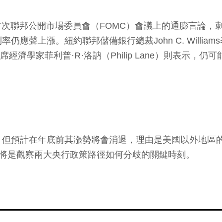
h）在首次聯邦公開市場委員會（FOMC）會議上的通膨言
應聲上漲。紐約聯邦儲備銀行總裁John C. Willi
首席經濟學家菲利普·R·洛訥（Philip Lane）則表
，但預計在年底前其漲勢將會消退，理由是美國以外地區
壇，將是觀察兩大央行政策路徑如何分歧的關鍵時刻。