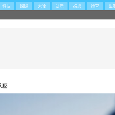
科技
國際
大陸
健康
娛樂
體育
生
承壓