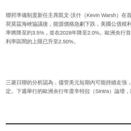
聯邦準備制度新任主席凱文·沃什（Kevin Wars
荷莫茲海峽協議後，能源價格急劇下跌，美國公債殖利率仍
率將降至約3.5%，並在2028年降至2.0%。歐洲央行
利率區間的上限已升至2.50%。
三菱日聯的分析認為，儘管美元短期內可能持續走強
定。下週舉行的歐洲央行年度辛特拉（Sintra）論