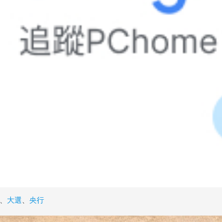
、
大選
、
央行