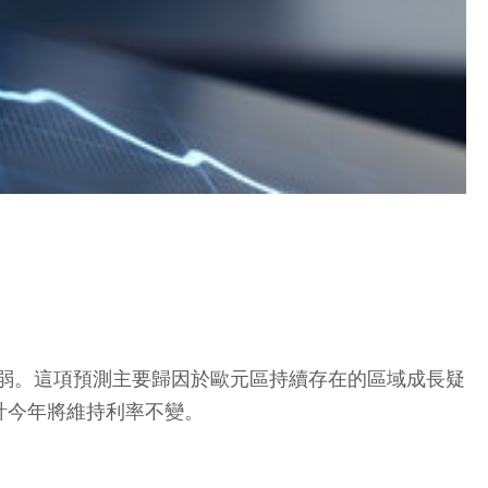
將走弱。這項預測主要歸因於歐元區持續存在的區域成長疑
計今年將維持利率不變。