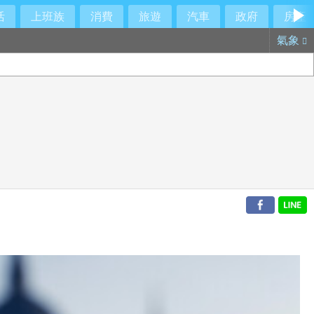
活
上班族
消費
旅遊
汽車
政府
房產
氣象