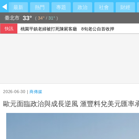
最新
熱門
專題
政治
社會
財經
33°
臺北市
(
34°
/
31°
)
快訊
桃園平鎮老婦被打死陳屍客廳 8旬老公自首收押
李建成涉吸金18億遭收押 侵占近7億替前妻買愛馬仕、賓利
石崇良傳請辭 蔣萬安問：國安會議開了沒？
伊朗藉海峽協議談判 圖謀將美軍逐出波斯灣
2026-06-30 |
商傳媒
歐元面臨政治與成長逆風 滙豐料兌美元匯率