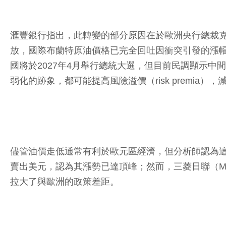
滙豐銀行指出，此轉變的部分原因在於歐洲央行總裁克里斯蒂
放，國際布蘭特原油價格已完全回吐因衝突引發的漲
國將於2027年4月舉行總統大選，但目前民調顯示
弱化的跡象，都可能提高風險溢價（risk premia
儘管油價走低通常有利於歐元區經濟，但分析師認為這不
賣出美元，認為其漲勢已達頂峰；然而，三菱日聯（M
拉大了與歐洲的政策差距。