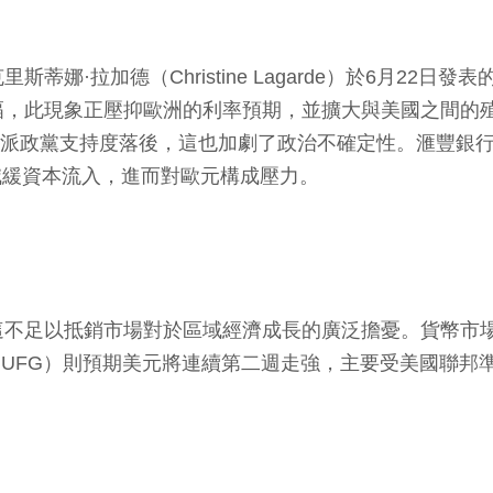
娜·拉加德（Christine Lagarde）於6月22
幅，此現象正壓抑歐洲的利率預期，並擴大與美國之間的
中間派政黨支持度落後，這也加劇了政治不確定性。滙豐銀
），減緩資本流入，進而對歐元構成壓力。
足以抵銷市場對於區域經濟成長的廣泛擔憂。貨幣市場對美
UFG）則預期美元將連續第二週走強，主要受美國聯邦準