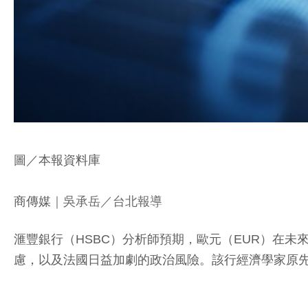
圖／本報資料庫
商傳媒
｜吳承岳／台北報導
滙豐銀行（HSBC）分析師預期，歐元（EUR）在未
慮，以及法國日益加劇的政治風險。該行經濟學家原先