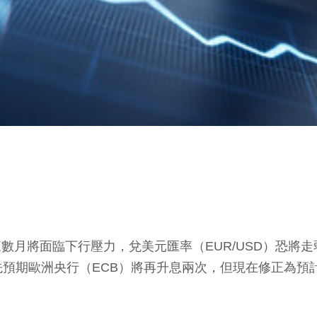
來數月將面臨下行壓力，兌美元匯率（EUR/USD）恐
預期歐洲央行（ECB）將再升息兩次，但現在修正為預