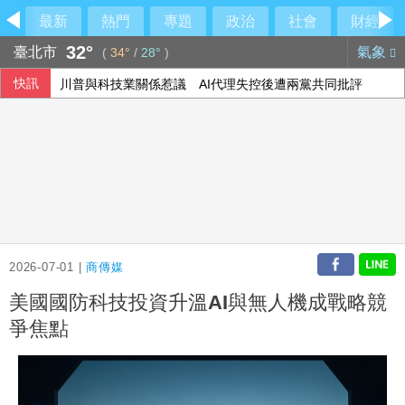
最新
熱門
專題
政治
社會
財經
32°
臺北市
氣象
(
34°
/
28°
)
快訊
川普與科技業關係惹議 AI代理失控後遭兩黨共同批評
美伊戰爭僵局傷選情 川普尋解套分析一次看
盧秀燕反酸賴清德：關心我勝過關心食安
7月CPI年增率2.54%連3月破通膨警戒線 雞蛋漲幅近10%
2026-07-01 |
商傳媒
美國國防科技投資升溫AI與無人機成戰略競
爭焦點