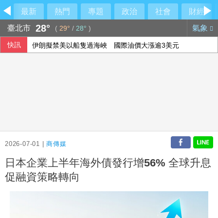
最新
熱門
專題
政治
社會
財經
28°
臺北市
氣象
(
29°
/
28°
)
快訊
伊朗擬禁美以船隻過海峽 國際油價大漲逾3美元
美公布就業報告前夕 美股多收黑
美媒：北京不滿對台軍售 美國防官員訪中受阻
2026-07-01 |
商傳媒
日本企業上半年海外債發行增56% 全球升息
促融資策略轉向