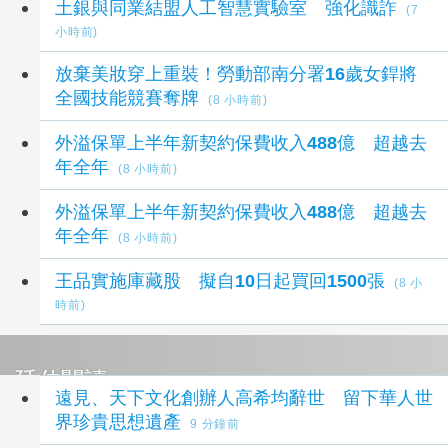
土銀與同業結盟人工智慧實驗室 強化識詐
(7
小時前)
放棄美妝穿上重裝！勞動部南分署16歲女銲將
全國技能競賽奪牌
(8 小時前)
外溢保單上半年新契約保費收入488億 超越去
年全年
(8 小時前)
外溢保單上半年新契約保費收入488億 超越去
年全年
(8 小時前)
王品實施庫藏股 擬自10日起買回1500張
(8 小
時前)
延伸閱讀
遠見、天下文化創辦人高希均辭世 留下華人世
界珍貴思想遺產
9 分鐘前