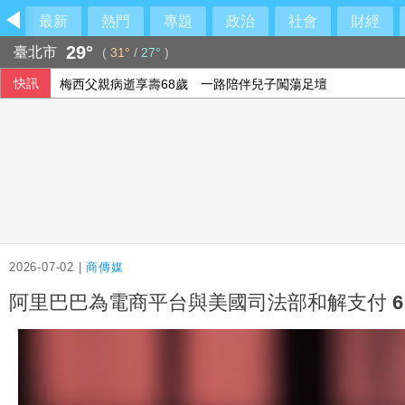
最新
熱門
專題
政治
社會
財經
29°
臺北市
(
31°
/
27°
)
快訊
梅西父親病逝享壽68歲 一路陪伴兒子闖蕩足壇
2026-07-02 |
商傳媒
阿里巴巴為電商平台與美國司法部和解支付 6