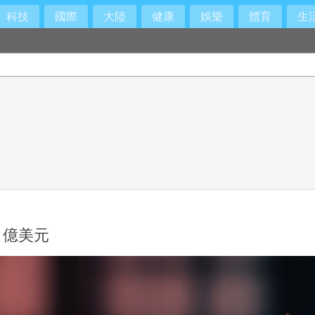
科技
國際
大陸
健康
娛樂
體育
生
 億美元