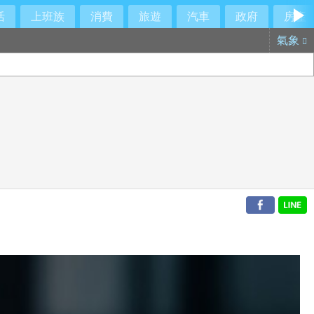
活
上班族
消費
旅遊
汽車
政府
房產
氣象