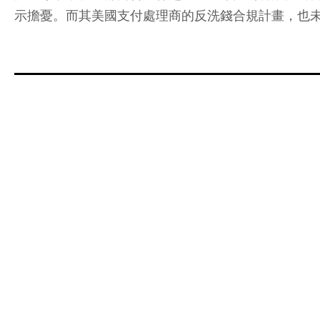
示擔憂。而其美國支付處理商的反洗錢合規計畫，也