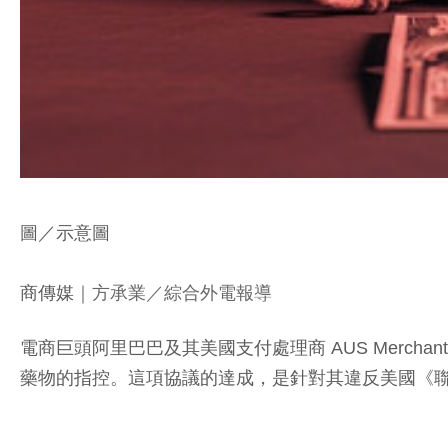
圖／示意圖
商傳媒
｜方承業／綜合外電報導
電商巨頭阿里巴巴及其美國支付處理商 AUS Mercha
藥物的指控。這項協議的達成，是針對其違反美國《