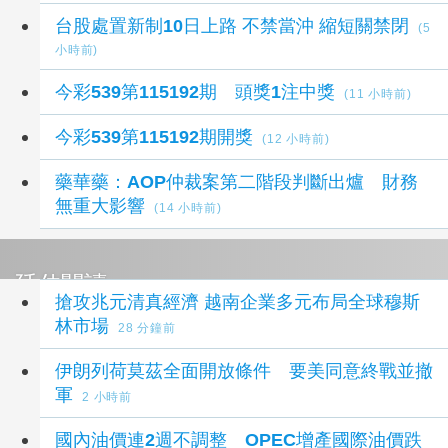
台股處置新制10日上路 不禁當沖 縮短關禁閉
(5
小時前)
今彩539第115192期 頭獎1注中獎
(11 小時前)
今彩539第115192期開獎
(12 小時前)
藥華藥：AOP仲裁案第二階段判斷出爐 財務
無重大影響
(14 小時前)
延伸閱讀
搶攻兆元清真經濟 越南企業多元布局全球穆斯
林市場
28 分鐘前
伊朗列荷莫茲全面開放條件 要美同意終戰並撤
軍
2 小時前
國內油價連2週不調整 OPEC增產國際油價跌