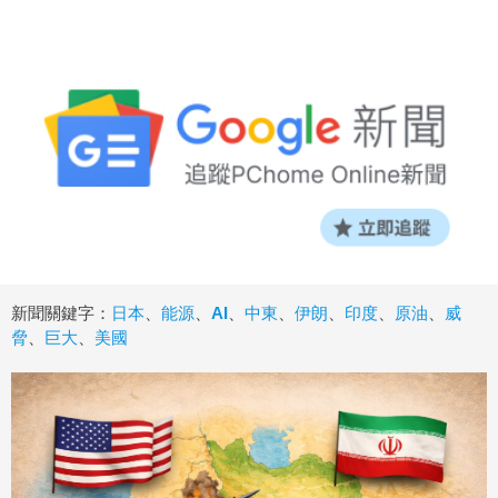
新聞關鍵字：
日本
、
能源
、
AI
、
中東
、
伊朗
、
印度
、
原油
、
威
脅
、
巨大
、
美國