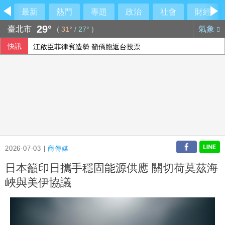
最新
熱門
專題
政治
社會
財經
29°
臺北市
氣象
(
31°
/
27°
)
快訊
江啟臣菲律賓造勢 籲僑胞返台投票
炸藥無人機闖德機場 內政部長：天天面臨境外混合戰
義大利埃特納火山警戒降級 機場重啟准航班入境
颱風白海豚影響 竹縣山區8校8/9停課、正常上班
2026-07-03 |
商傳媒
日本籲印日攜手穩固能源供應 關切荷莫茲海
峽與美伊協議